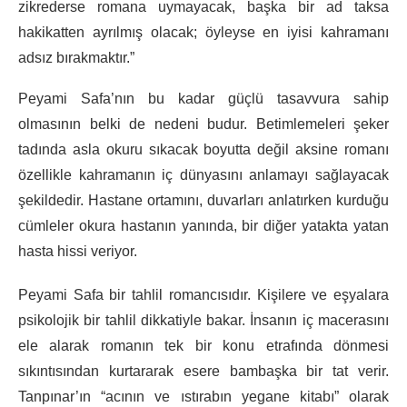
zikrederse romana uymayacak, başka bir ad taksa
hakikatten ayrılmış olacak; öyleyse en iyisi kahramanı
adsız bırakmaktır.”
Peyami Safa’nın bu kadar güçlü tasavvura sahip
olmasının belki de nedeni budur. Betimlemeleri şeker
tadında asla okuru sıkacak boyutta değil aksine romanı
özellikle kahramanın iç dünyasını anlamayı sağlayacak
şekildedir. Hastane ortamını, duvarları anlatırken kurduğu
cümleler okura hastanın yanında, bir diğer yatakta yatan
hasta hissi veriyor.
Peyami Safa bir tahlil romancısıdır. Kişilere ve eşyalara
psikolojik bir tahlil dikkatiyle bakar. İnsanın iç macerasını
ele alarak romanın tek bir konu etrafında dönmesi
sıkıntısından kurtararak esere bambaşka bir tat verir.
Tanpınar’ın “acının ve ıstırabın yegane kitabı” olarak