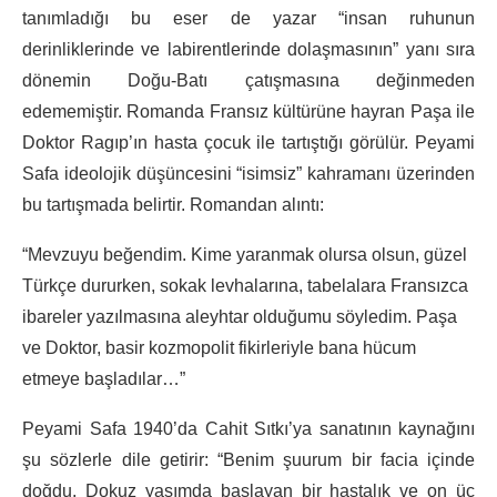
tanımladığı bu eser de yazar “insan ruhunun
derinliklerinde ve labirentlerinde dolaşmasının” yanı sıra
dönemin Doğu-Batı çatışmasına değinmeden
edememiştir. Romanda Fransız kültürüne hayran Paşa ile
Doktor Ragıp’ın hasta çocuk ile tartıştığı görülür. Peyami
Safa ideolojik düşüncesini “isimsiz” kahramanı üzerinden
bu tartışmada belirtir. Romandan alıntı:
“Mevzuyu beğendim. Kime yaranmak olursa olsun, güzel
Türkçe dururken, sokak levhalarına, tabelalara Fransızca
ibareler yazılmasına aleyhtar olduğumu söyledim. Paşa
ve Doktor, basir kozmopolit fikirleriyle bana hücum
etmeye başladılar…”
Peyami Safa 1940’da Cahit Sıtkı’ya sanatının kaynağını
şu sözlerle dile getirir: “Benim şuurum bir facia içinde
doğdu. Dokuz yaşımda başlayan bir hastalık ve on üç