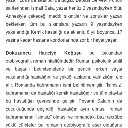
yazar, 1899’da İstanbul’da doğar. Babası Servet-i Fünun
şairlerinden İsmail Safa, yazar henüz 2 yaşındayken ölür.
Annesiyle çekeceği maddi sıkıntılar ve zorluklar yazarı
beklerken tüm bu sıkıntılara yazarın 9 yaşındayken
yakalandığı Kemik hastalığı da eklenir. 8 yıl boyunca, 17
yaşına kadar hastane koridorlarında zor bir hayat yaşar.
Dokuzuncu Hariciye Koğuşu
bu bakımdan
otobiyografik roman niteliğindedir. Roman psikolojik tahlil
ve başarılı betimlemelerle bir gencin erken yaşta
yakalandığı hastalığını ve çektiği acılarını, yalnızlığını ele
alır. Romanda kahramanın ismi belirtilmemiştir. “İsimsiz”
kahramanın da hastalığı kemik hastalığıdır ve tüm olaylar
bu hastalığın çevresinde gelişir. Peyami Safa’nın da
çocukluğunda geçirdiği hastalığın aynı olması, roman
kahramanının “İsimsiz” olması ve romandaki bazı tecrübe
yüklü cümleler bu romanın otobiyografik eser olduğunu