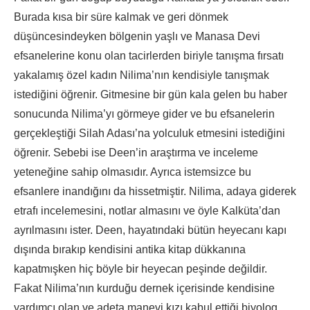
Burada kısa bir süre kalmak ve geri dönmek
düşüncesindeyken bölgenin yaşlı ve Manasa Devi
efsanelerine konu olan tacirlerden biriyle tanışma fırsatı
yakalamış özel kadın Nilima’nın kendisiyle tanışmak
istediğini öğrenir. Gitmesine bir gün kala gelen bu haber
sonucunda Nilima’yı görmeye gider ve bu efsanelerin
gerçekleştiği Silah Adası’na yolculuk etmesini istediğini
öğrenir. Sebebi ise Deen’in araştırma ve inceleme
yeteneğine sahip olmasıdır. Ayrıca istemsizce bu
efsanlere inandığını da hissetmiştir. Nilima, adaya giderek
etrafı incelemesini, notlar almasını ve öyle Kalküta’dan
ayrılmasını ister. Deen, hayatındaki bütün heyecanı kapı
dışında bırakıp kendisini antika kitap dükkanına
kapatmışken hiç böyle bir heyecan peşinde değildir.
Fakat Nilima’nın kurduğu dernek içerisinde kendisine
yardımcı olan ve adeta manevi kızı kabul ettiği biyolog