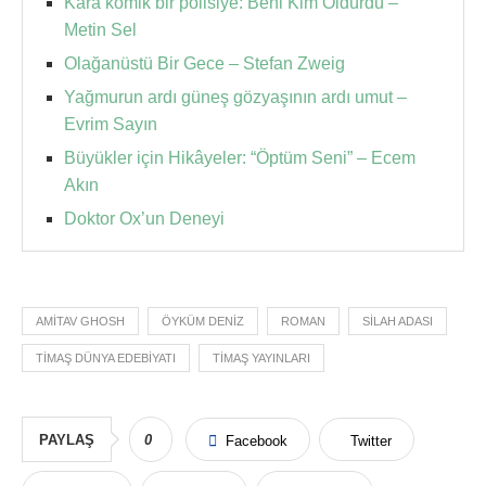
Kara komik bir polisiye: Beni Kim Öldürdü –
Metin Sel
Olağanüstü Bir Gece – Stefan Zweig
Yağmurun ardı güneş gözyaşının ardı umut –
Evrim Sayın
Büyükler için Hikâyeler: “Öptüm Seni” – Ecem
Akın
Doktor Ox’un Deneyi
AMITAV GHOSH
ÖYKÜM DENIZ
ROMAN
SILAH ADASI
TIMAŞ DÜNYA EDEBIYATI
TIMAŞ YAYINLARI
PAYLAŞ
0
Facebook
Twitter