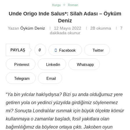
Kurgu
Roman
Unde Origo Inde Salus*: Silah Adası – Öyküm
Deniz
Yazan
Öyküm Deniz
12 Mayıs 2022
2B
okunma
7
dakikada okunur
PAYLAŞ
0
Facebook
Twitter
Pinterest
Linkedin
Whatsapp
Telegram
Email
“
Ya bin yılcılar haklıydıysa? Bizi şu anda olduğumuz yere
getiren yola on yedinci yüzyılda girdiğimiz söylenemez
mi? Sonuçta Londralılar ısınmak için büyük ölçekte kömür
kullanmaya o zamanlar başladı, fosil yakıtlara olan
bağımlılığımız da böylece ortaya çıktı. Jakoben oyun