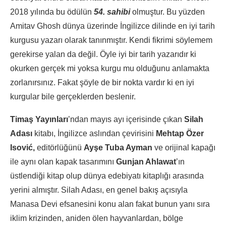
2018 yılında bu ödülün
54. sahibi
olmuştur. Bu yüzden
Amitav Ghosh dünya üzerinde İngilizce dilinde en iyi tarih
kurgusu yazarı olarak tanınmıştır. Kendi fikrimi söylemem
gerekirse yalan da değil. Öyle iyi bir tarih yazarıdır ki
okurken gerçek mi yoksa kurgu mu olduğunu anlamakta
zorlanırsınız. Fakat şöyle de bir nokta vardır ki en iyi
kurgular bile gerçeklerden beslenir.
Timaş Yayınları
’ndan mayıs ayı içerisinde çıkan
Silah
Adası
kitabı, İngilizce aslından çevirisini
Mehtap Özer
Isović,
editörlüğünü
Ayşe Tuba Ayman
ve orijinal kapağı
ile aynı olan kapak tasarımını
Gunjan Ahlawat
’ın
üstlendiği kitap olup dünya edebiyatı kitaplığı arasında
yerini almıştır. Silah Adası, en genel bakış açısıyla
Manasa Devi efsanesini konu alan fakat bunun yanı sıra
iklim krizinden, aniden ölen hayvanlardan, bölge