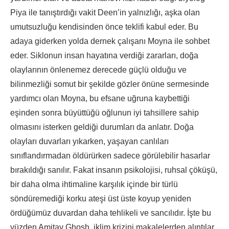
Piya ile tanıştırdığı vakit Deen’in yalnızlığı, aşka olan
umutsuzluğu kendisinden önce teklifi kabul eder. Bu
adaya giderken yolda dernek çalışanı Moyna ile sohbet
eder. Siklonun insan hayatına verdiği zararları, doğa
olaylarının önlenemez derecede güçlü olduğu ve
bilinmezliği somut bir şekilde gözler önüne sermesinde
yardımcı olan Moyna, bu efsane uğruna kaybettiği
eşinden sonra büyüttüğü oğlunun iyi tahsillere sahip
olmasını isterken geldiği durumları da anlatır. Doğa
olayları duvarları yıkarken, yaşayan canlıları
sınıflandırmadan öldürürken sadece görülebilir hasarlar
bırakıldığı sanılır. Fakat insanın psikolojisi, ruhsal çöküşü,
bir daha olma ihtimaline karşılık içinde bir türlü
söndüremediği korku ateşi üst üste koyup yeniden
ördüğümüz duvardan daha tehlikeli ve sancılıdır. İşte bu
yüzden Amitav Ghosh, iklim krizini makalelerden alıntılar