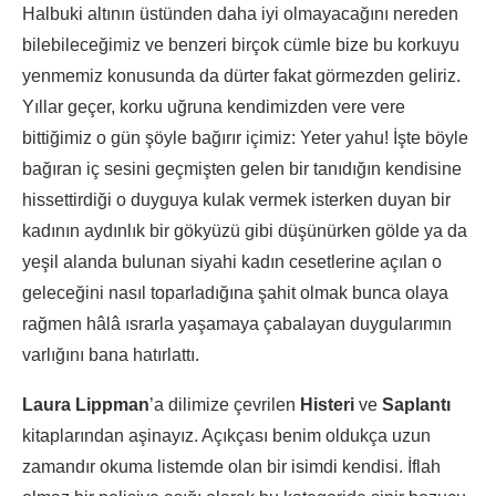
Halbuki altının üstünden daha iyi olmayacağını nereden
bilebileceğimiz ve benzeri birçok cümle bize bu korkuyu
yenmemiz konusunda da dürter fakat görmezden geliriz.
Yıllar geçer, korku uğruna kendimizden vere vere
bittiğimiz o gün şöyle bağırır içimiz: Yeter yahu! İşte böyle
bağıran iç sesini geçmişten gelen bir tanıdığın kendisine
hissettirdiği o duyguya kulak vermek isterken duyan bir
kadının aydınlık bir gökyüzü gibi düşünürken gölde ya da
yeşil alanda bulunan siyahi kadın cesetlerine açılan o
geleceğini nasıl toparladığına şahit olmak bunca olaya
rağmen hâlâ ısrarla yaşamaya çabalayan duygularımın
varlığını bana hatırlattı.
Laura Lippman
’a dilimize çevrilen
Histeri
ve
Saplantı
kitaplarından aşinayız. Açıkçası benim oldukça uzun
zamandır okuma listemde olan bir isimdi kendisi. İflah