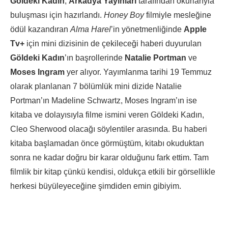
Göldeki Kadın
,
Arkadya Yayınları
tarafından okurlarıyla
buluşması için hazırlandı.
Honey Boy
filmiyle mesleğine
ödül kazandıran
Alma Harel
’in yönetmenliğinde
Apple
Tv+
için mini dizisinin de çekileceği haberi duyurulan
Göldeki Kadın
’ın başrollerinde
Natalie Portman
ve
Moses Ingram
yer alıyor. Yayımlanma tarihi 19 Temmuz
olarak planlanan 7 bölümlük mini dizide Natalie
Portman’ın Madeline Schwartz, Moses Ingram’ın ise
kitaba ve dolayısıyla filme ismini veren Göldeki Kadın,
Cleo Sherwood olacağı söylentiler arasında. Bu haberi
kitaba başlamadan önce görmüştüm, kitabı okuduktan
sonra ne kadar doğru bir karar olduğunu fark ettim. Tam
filmlik bir kitap çünkü kendisi, oldukça etkili bir görsellikle
herkesi büyüleyeceğine şimdiden emin gibiyim.