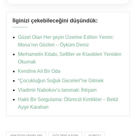
İlginizi çekebileceğini düşündük:
Güzel Olan Her şeyin Üzerine Edilen Yemin:
Mona’nın Gözleri – Öyküm Deniz
Merhametin Kitabı, Sefiller ve Klasikleri Yeniden
Okumak
Kendine Ait Bir Oda
“Çocukluğun Soğuk Geceleri”ne Gitmek
Vladimir Nabokov’u tanımak: İhtişam
Haklı Bir Sorgulama: Ölümcül Kimlikler – Betül
Ayşe Karahan
ARKADYA YAYINLARI
GÖLDEKI KADIN
KURGU