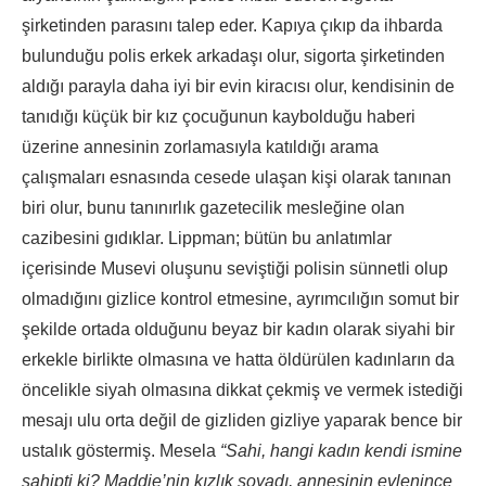
şirketinden parasını talep eder. Kapıya çıkıp da ihbarda
bulunduğu polis erkek arkadaşı olur, sigorta şirketinden
aldığı parayla daha iyi bir evin kiracısı olur, kendisinin de
tanıdığı küçük bir kız çocuğunun kaybolduğu haberi
üzerine annesinin zorlamasıyla katıldığı arama
çalışmaları esnasında cesede ulaşan kişi olarak tanınan
biri olur, bunu tanınırlık gazetecilik mesleğine olan
cazibesini gıdıklar. Lippman; bütün bu anlatımlar
içerisinde Musevi oluşunu seviştiği polisin sünnetli olup
olmadığını gizlice kontrol etmesine, ayrımcılığın somut bir
şekilde ortada olduğunu beyaz bir kadın olarak siyahi bir
erkekle birlikte olmasına ve hatta öldürülen kadınların da
öncelikle siyah olmasına dikkat çekmiş ve vermek istediği
mesajı ulu orta değil de gizliden gizliye yaparak bence bir
ustalık göstermiş. Mesela
“Sahi, hangi kadın kendi ismine
sahipti ki? Maddie’nin kızlık soyadı, annesinin evlenince