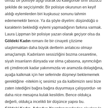
olmaz bir polisiye aşığı olarak bu kategoride sinir bozucu
şekilde de seçiciyimdir. Bir polisiye okurunun en keyif
aldığı eylemlerden biri kuşkusuz sonunu tahmin
edememektir bence. Ya da şöyle diyelim: düşündüğü o
karakterin beklediği eylemi yapmadığının farkına varmak.
Laura Lippman bir polisiye yazarı olarak geçiyor olsa da
Göldeki Kadın
romanı ile bir cinayeti çözüme
ulaştırmaktan daha büyük dertlerin anlatıcısı olmayı
amaçlamıştı. Kadınların sessizliğini bozma cesaretine,
siyah insanların dünyada var olma çabasına, ayrımcılığın
eti çimdirecek kadar yakınımızda ve aramızda dolaştığına,
ayağa kalkmak için her seferinde düşmeyi beklememek
gerektiğine -nitekim iç sesimiz ya da kalbimizin sesi bize
zaten istediğini bağıra bağıra duyurmaya çalışıyordur- ve
daha nice mesajına kulak kesildim. Bence oldukça
değerli, oldukça incelikli bir düşünce yapısı bu.