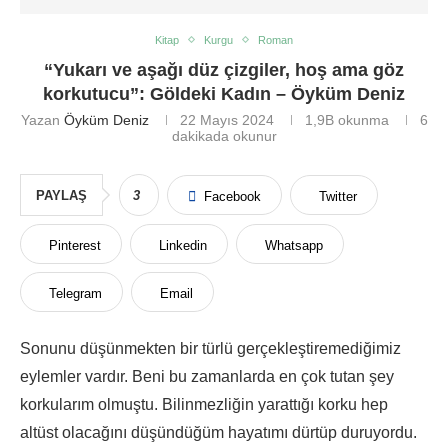
Kitap
Kurgu
Roman
“Yukarı ve aşağı düz çizgiler, hoş ama göz
korkutucu”: Göldeki Kadın – Öyküm Deniz
Yazan
Öyküm Deniz
22 Mayıs 2024
1,9B
okunma
6
dakikada okunur
PAYLAŞ
3
Facebook
Twitter
Pinterest
Linkedin
Whatsapp
Telegram
Email
Sonunu düşünmekten bir türlü gerçekleştiremediğimiz
eylemler vardır. Beni bu zamanlarda en çok tutan şey
korkularım olmuştu. Bilinmezliğin yarattığı korku hep
altüst olacağını düşündüğüm hayatımı dürtüp duruyordu.