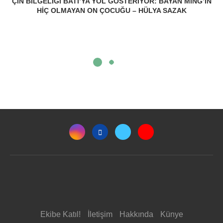
ÇIN BILGELIĞI BATI’YA YOL GÖSTERIYOR: BAYAN MING’IN
HIÇ OLMAYAN ON ÇOCUĞU – HÜLYA SAZAK
Ekibe Katıl!
İletişim
Hakkında
Künye