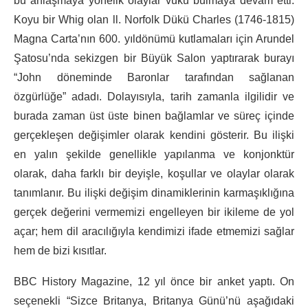
bu anlaşmaya yönelik olaylar vuku bulmaya devam etti.
Koyu bir Whig olan ll. Norfolk Dükü Charles (1746-1815)
Magna Carta’nın 600. yıldönümü kutlamaları için Arundel
Şatosu’nda sekizgen bir Büyük Salon yaptırarak burayı
“John döneminde Baronlar tarafından sağlanan
özgürlüğe” adadı. Dolayısıyla, tarih zamanla ilgilidir ve
burada zaman üst üste binen bağlamlar ve süreç içinde
gerçekleşen değişimler olarak kendini gösterir. Bu ilişki
en yalın şekilde genellikle yapılanma ve konjonktür
olarak, daha farklı bir deyişle, koşullar ve olaylar olarak
tanımlanır. Bu ilişki değişim dinamiklerinin karmaşıklığına
gerçek değerini vermemizi engelleyen bir ikileme de yol
açar; hem dil aracılığıyla kendimizi ifade etmemizi sağlar
hem de bizi kısıtlar.
BBC History Magazine, 12 yıl önce bir anket yaptı. On
seçenekli “Sizce Britanya, Britanya Günü’nü aşağıdaki