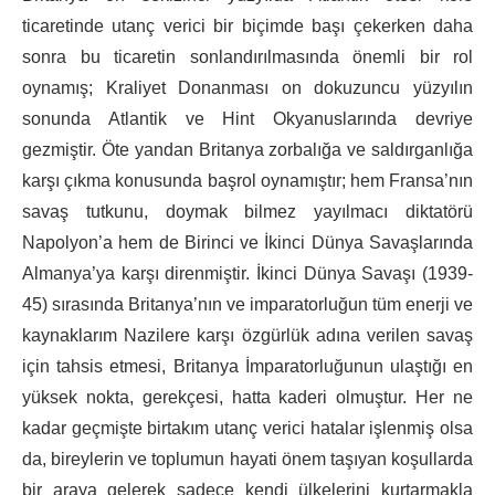
ticaretinde utanç verici bir biçimde başı çekerken daha
sonra bu ticaretin sonlandırılmasında önemli bir rol
oynamış; Kraliyet Donanması on dokuzuncu yüzyılın
sonunda Atlantik ve Hint Okyanuslarında devriye
gezmiştir. Öte yandan Britanya zorbalığa ve saldırganlığa
karşı çıkma konusunda başrol oynamıştır; hem Fransa’nın
savaş tutkunu, doymak bilmez yayılmacı diktatörü
Napolyon’a hem de Birinci ve İkinci Dünya Savaşlarında
Almanya’ya karşı direnmiştir. İkinci Dünya Savaşı (1939-
45) sırasında Britanya’nın ve imparatorluğun tüm enerji ve
kaynaklarım Nazilere karşı özgürlük adına verilen savaş
için tahsis etmesi, Britanya İmparatorluğunun ulaştığı en
yüksek nokta, gerekçesi, hatta kaderi olmuştur. Her ne
kadar geçmişte birtakım utanç verici hatalar işlenmiş olsa
da, bireylerin ve toplumun hayati önem taşıyan koşullarda
bir araya gelerek sadece kendi ülkelerini kurtarmakla