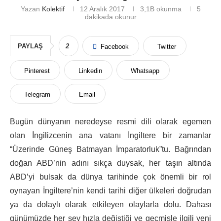
Yazan
Kolektif
12 Aralık 2017
3,1B
okunma
5
dakikada okunur
PAYLAŞ
2
Facebook
Twitter
Pinterest
Linkedin
Whatsapp
Telegram
Email
Bugün dünyanın neredeyse resmi dili olarak egemen
olan İngilizcenin ana vatanı İngiltere bir zamanlar
“Üzerinde Güneş Batmayan İmparatorluk”tu. Bağrından
doğan ABD’nin adını sıkça duysak, her taşın altında
ABD’yi bulsak da dünya tarihinde çok önemli bir rol
oynayan İngiltere’nin kendi tarihi diğer ülkeleri doğrudan
ya da dolaylı olarak etkileyen olaylarla dolu. Dahası
günümüzde her şey hızla değiştiği ve geçmişle ilgili yeni