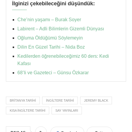
İlginizi çekebileceğini düşündük:
Che’nin yaşamı – Burak Soyer
Labirent – Adli Bilimlerin Gizemli Dünyası
Oğluma Öldüğümü Söylemeyin
Dilin En Güzel Tarihi – Nida Boz
Kedilerden öğrenebileceğimiz 60 ders: Kedi
Kafası
68’li ve Gazeteci – Günsu Özkarar
BRITANYA TARIHI
İNGILTERE TARIHI
JEREMY BLACK
KISA İNGILTERE TARIHI
SAY YAYINLARI