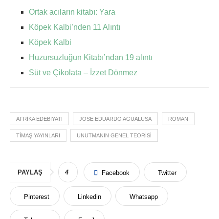
Ortak acıların kitabı: Yara
Köpek Kalbi’nden 11 Alıntı
Köpek Kalbi
Huzursuzluğun Kitabı’ndan 19 alıntı
Süt ve Çikolata – İzzet Dönmez
AFRIKA EDEBIYATI
JOSE EDUARDO AGUALUSA
ROMAN
TIMAŞ YAYINLARI
UNUTMANIN GENEL TEORISI
PAYLAŞ
4
Facebook
Twitter
Pinterest
Linkedin
Whatsapp