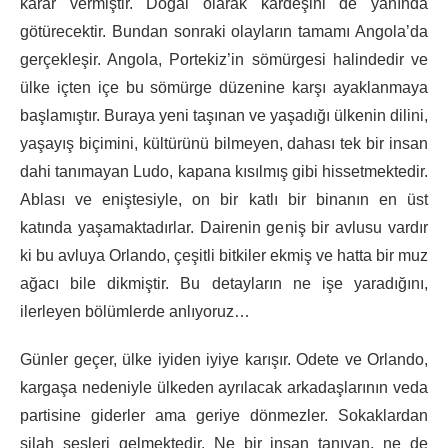
karar vermiştir. Doğal olarak kardeşini de yanında
götürecektir. Bundan sonraki olayların tamamı Angola’da
gerçekleşir. Angola, Portekiz’in sömürgesi halindedir ve
ülke içten içe bu sömürge düzenine karşı ayaklanmaya
başlamıştır. Buraya yeni taşınan ve yaşadığı ülkenin dilini,
yaşayış biçimini, kültürünü bilmeyen, dahası tek bir insan
dahi tanımayan Ludo, kapana kısılmış gibi hissetmektedir.
Ablası ve eniştesiyle, on bir katlı bir binanın en üst
katında yaşamaktadırlar. Dairenin geniş bir avlusu vardır
ki bu avluya Orlando, çeşitli bitkiler ekmiş ve hatta bir muz
ağacı bile dikmiştir. Bu detayların ne işe yaradığını,
ilerleyen bölümlerde anlıyoruz…
Günler geçer, ülke iyiden iyiye karışır. Odete ve Orlando,
kargaşa nedeniyle ülkeden ayrılacak arkadaşlarının veda
partisine giderler ama geriye dönmezler. Sokaklardan
silah sesleri gelmektedir. Ne bir insan tanıyan, ne de