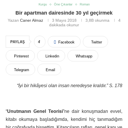
Kurgu
Öne Çıkanlar
Roman
Bir apartman dairesinde 30 yıl geçirmek
Yazan
Caner Almaz
3 Mayıs 2018
3,8B
okunma
4
dakikada okunur
PAYLAŞ
4
Facebook
Twitter
Pinterest
Linkedin
Whatsapp
Telegram
Email
“İyi bir hikâyesi olan insan neredeyse kraldır.” S. 178
“
Unutmanın Genel Teorisi
”ne dair konuşmadan evvel,
kitabı okumaya başladığımda, kendimi hiç tanımadığım
bir coğrafyada hissettim. Kitapçıların rafları, genel kanı ve