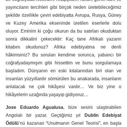
yayıncıların tercihleri gibi birçok neden üretebileceğimiz
şekilde özellikle çeviri edebiyatta Avrupa, Rusya, Güney
ve Kuzey Amerika ekseninde üretilen eserlerle dolu
oluyor. Eminim ki çoğu okurun da bu satırları okuduktan
sonra dikkatini çekecektir: Kaç tane Afrikalı yazarın
kitabını okudunuz? Afrika edebiyatına ne denli
hâkimsiniz? Bu soruları kendime sorunca, yabancı bir
coğrafyadaymışım gibi hissettim ve bunu sorgulamaya
başladım. Dünyanın en eski kıtalarından biri olan ve
insanları yüzyıllardır sömürülen bu anakarada, insanların
anlatacak ne çok hikâyesi vardır… Ve biz yine o
hikâyelerin uzağında yaşayıp gidiyoruz…
Jose Eduardo Agualusa
, bize sesini ulaştırabilen
Angolalı bir yazar. Geçtiğimiz yıl
Dublin Edebiyat
Ödülü
’nü kazanan “Unutmanın Genel Teorisi”, en başta