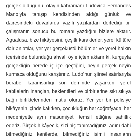
gerçek olduğunu, olayın kahramanı Ludovica Fernandes
Mano’yla tanışıp kendisinden aldığı günlük ve
dairesindeki duvarlarda yazılı yazılardan derlediği bir
çalışmanın sonucu bu romanı yazdığını bizlere aktarır.
Agualusa, bize hikâyesini, çeşitli karakterler, yerel kültüre
dair anlatılar, yer yer gerçeküstü bölümler ve yerel halkın
içerisinde bulunduğu ahvali öyle içten aktarır ki, kurguyla
gerçekliğin nerede iç içe geçtiğini, neyin gerçek neyin
kurmaca olduğunu karıştırırız. Ludo’nun şiirsel satırlarıyla
beraber karamsarlığı son deminde yaşarken, yerel
kabilelerin inançları, beklentileri ve birbirlerine sıkı sıkıya
bağlı birliktelerinden mutlu oluruz. Yer yer bir polisiye
hikâyenin içinde kalırken, çocukluğun her coğrafyada, her
medeniyette aynı masumiyeti temsil ettiğine şahitlik
ederiz. Birçok hikâyecik, sizi hiç tanımadığınız, adını dahi
bilmediğiniz kentlerde, bilmediğiniz isimli insanların