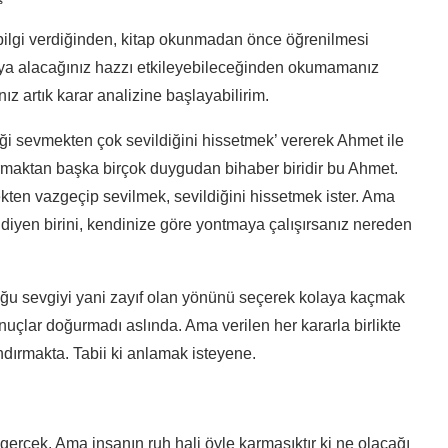
 bilgi verdiğinden, kitap okunmadan önce öğrenilmesi
 veya alacağınız hazzı etkileyebileceğinden okumamanız
ız artık karar analizine başlayabilirim.
diği sevmekten çok sevildiğini hissetmek’ vererek Ahmet ile
rmaktan başka birçok duygudan bihaber biridir bu Ahmet.
ten vazgeçip sevilmek, sevildiğini hissetmek ister. Ama
diyen birini, kendinize göre yontmaya çalışırsanız nereden
duğu sevgiyi yani zayıf olan yönünü seçerek kolaya kaçmak
sonuçlar doğurmadı aslında. Ama verilen her kararla birlikte
ındırmakta. Tabii ki anlamak isteyene.
ir gerçek. Ama insanın ruh hali öyle karmaşıktır ki ne olacağı