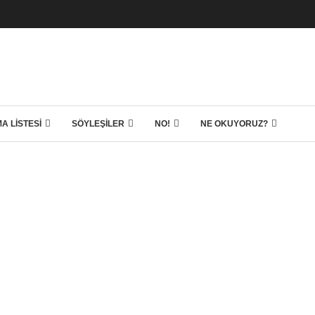
A LISTESI
SÖYLEŞILER
NO!
NE OKUYORUZ?