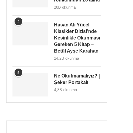
28B okunma
4
Hasan Ali Yücel
Klasikler Dizisi’nde
Kesinlikle Okunması
Gereken 5 Kitap –
Betül Ayşe Karahan
14,2B okunma
5
Ne Okutmamalıyız? |
Şeker Portakalı
4,8B okunma