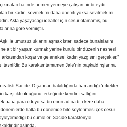
 çıkmaları halinde hemen yermeye çalışan bir bireydir.
ı olan bir kadın, sevmek mi daha önemli yoksa sevilmek mi
adın. Asla yaşayacağı idealler için cesur olamamış, bu
alarına göre vermiştir.
 Aşk ile umutsuzluklarını aşmak ister; sadece bunaltılarını
ine ait bir yaşam kurmak yerine kurulu bir düzenin nesnesi
n arkasından koşar ve geleneksel kadın yazgısını gerçekler.”
tasnifdir. Bu karakter tamamen Jale’nin başkaldırışlarına
idealisti Sacide. Dışarıdan bakıldığında harcandığı ‘erkekler
 karşılıklı olduğunu, erkeğinde kendini sattığını
rkek bana para ödüyorsa bu onun adına bin kere daha
 ki o dönemlerde hatta bu dönemde bile söylenmesi çok cesur
söyleyemediği bu cümleleri Sacide karakteriyle
kaldırıdır aslında.