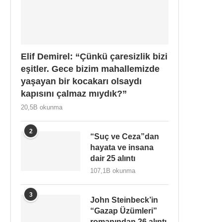
Elif Demirel: “Çünkü çaresizlik bizi
eşitler. Gece bizim mahallemizde
yaşayan bir kocakarı olsaydı
kapısını çalmaz mıydık?”
20,5B okunma
2
“Suç ve Ceza”dan
hayata ve insana
dair 25 alıntı
107,1B okunma
3
John Steinbeck’in
“Gazap Üzümleri”
romanından 26 alıntı