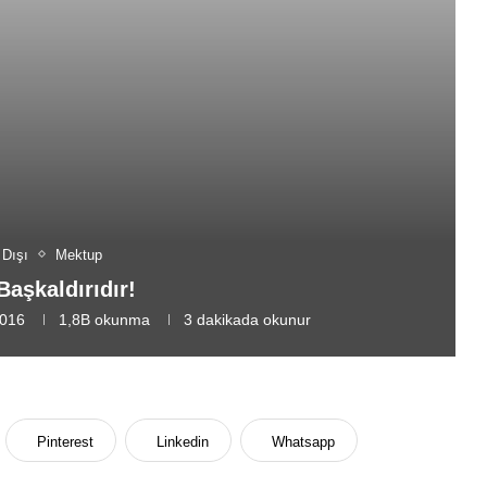
 Dışı
Mektup
Başkaldırıdır!
2016
1,8B
okunma
3 dakikada okunur
Pinterest
Linkedin
Whatsapp