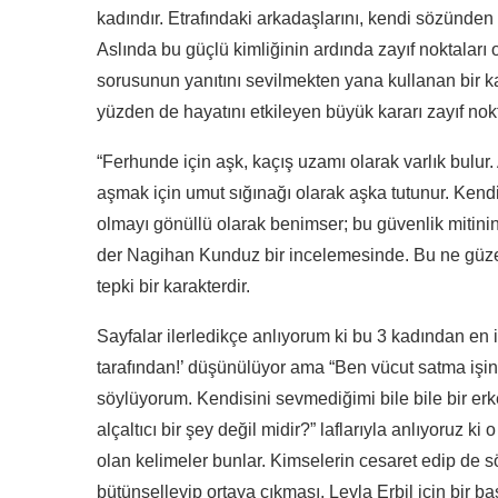
kadındır. Etrafındaki arkadaşlarını, kendi sözünden
Aslında bu güçlü kimliğinin ardında zayıf noktalar
sorusunun yanıtını sevilmekten yana kullanan bir k
yüzden de hayatını etkileyen büyük kararı zayıf nokt
“Ferhunde için aşk, kaçış uzamı olarak varlık bulur.
aşmak için umut sığınağı olarak aşka tutunur. Kend
olmayı gönüllü olarak benimser; bu güvenlik mitini
der Nagihan Kunduz bir incelemesinde. Bu ne güzel 
tepki bir karakterdir.
Sayfalar ilerledikçe anlıyorum ki bu 3 kadından en 
tarafından!’ düşünülüyor ama “Ben vücut satma işinin
söylüyorum. Kendisini sevmediğimi bile bile bir e
alçaltıcı bir şey değil midir?” laflarıyla anlıyoruz
olan kelimeler bunlar. Kimselerin cesaret edip de 
bütünselleyip ortaya çıkması, Leyla Erbil için bir baş