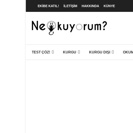
EKIBE KATIL!
İLETIŞIM
HAKKINDA
KÜNYE
TEST ÇÖZ!
KURGU
KURGU DIŞI
OKUM