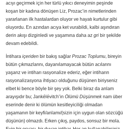
acıyı geçirmek için her türlü yıkıcı deneyimin peşinde
koşan bir kadına dönüşen Liz, Prozac’in nimetlerinden
yararlanan ilk hastalardan oluyor ve hayatı kurtulur gibi
oluyordu. En azından acıya ket vurabildi, kalbi aşındıran
derin akışı dizginledi ve yaşamına daha az
gri
bir şekilde
devam edebildi.
İntihara
içeriden
bir bakış sağlar
Prozac Toplumu
, bireyin
bütün çıkmazlarını, dayanılamayacak bütün acılarını
yaşarız ve intiharı rasyonalize ederiz, eğer intiharın
rasyonalizasyona ihtiyacı olduğunu düşünen biriyseniz
elbet ki bence böyle bir şey yok. Belki biraz da anlam
arayışıdır bu; Jankélévitch’in
Ölümü Düşünmek
nam über
eserinde denir ki ölümün kesitleyiciliği olmadan
yaşamanın bir keyfi/anlamı/(sizin için uygun olan sözcüğü
düşünün) olmazdı. Erken çıkış, paydos, sonsuz bir mola.
Evin bir eşyası, bir duvarı intihar. Her an kullanabilirsiniz,