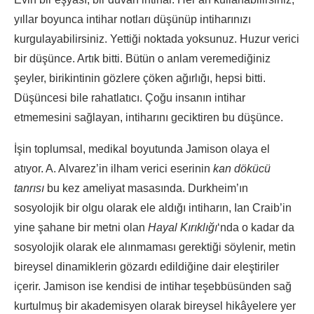
yıllar boyunca intihar notları düşünüp intiharınızı
kurgulayabilirsiniz. Yettiği noktada yoksunuz. Huzur verici
bir düşünce. Artık bitti. Bütün o anlam veremediğiniz
şeyler, birikintinin gözlere çöken ağırlığı, hepsi bitti.
Düşüncesi bile rahatlatıcı. Çoğu insanın intihar
etmemesini sağlayan, intiharını geciktiren bu düşünce.
İşin toplumsal, medikal boyutunda Jamison olaya el
atıyor. A. Alvarez’in ilham verici eserinin
kan dökücü
tanrısı
bu kez ameliyat masasında. Durkheim’ın
sosyolojik bir olgu olarak ele aldığı intiharın, Ian Craib’in
yine şahane bir metni olan
Hayal Kırıklığı
‘nda o kadar da
sosyolojik olarak ele alınmaması gerektiği söylenir, metin
bireysel dinamiklerin gözardı edildiğine dair eleştiriler
içerir. Jamison ise kendisi de intihar teşebbüsünden sağ
kurtulmuş bir akademisyen olarak bireysel hikâyelere yer