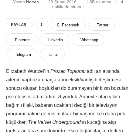
Yazan
Noryth
29 Şubat 2016
1,8B
okunma
4
dakikada okunur
PAYLAŞ
1
Facebook
Twitter
Pinterest
Linkedin
Whatsapp
Telegram
Email
Elizabeth Wurtzel’ın
Prozac Toplumu
adlı anlatısında
ailenin yapbozun parçalarını eksik/yanlış birleştirmesi
sonucu oluşan boşlukları dolduramayan bir kızın bozulan
psikolojisini adım adım izliyorduk. Anneyle olan yıkıcı-
bağımlı ilişki, babanın uzaktan izlediği bir televizyon
programı haline gelmiş mutsuz bir yaşam, kızı daha pek
küçükken
The Velvet Underground
‘ın kucağına atıp
tarifsiz acılara sürüklüyordu. Psikologlar, ilaçlar derken