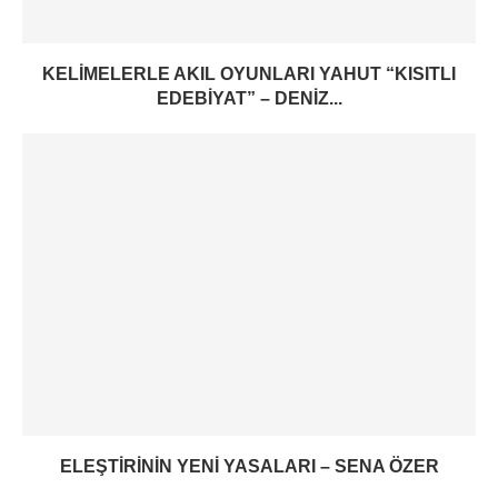
KELIMELERLE AKIL OYUNLARI YAHUT “KISITLI
EDEBIYAT” – DENIZ...
ELEŞTIRININ YENI YASALARI – SENA ÖZER