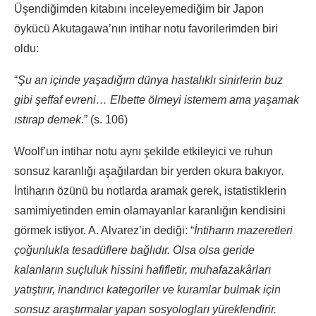
Üşendiğimden kitabını inceleyemediğim bir Japon
öykücü Akutagawa’nın intihar notu favorilerimden biri
oldu:
“
Şu an içinde yaşadığım dünya hastalıklı sinirlerin buz
gibi şeffaf evreni… Elbette ölmeyi istemem ama yaşamak
ıstırap demek
.” (s. 106)
Woolf’un intihar notu aynı şekilde etkileyici ve ruhun
sonsuz karanlığı aşağılardan bir yerden okura bakıyor.
İntiharın özünü bu notlarda aramak gerek, istatistiklerin
samimiyetinden emin olamayanlar karanlığın kendisini
görmek istiyor. A. Alvarez’in dediği: “
İntiharın mazeretleri
çoğunlukla tesadüflere bağlıdır. Olsa olsa geride
kalanların suçluluk hissini hafifletir, muhafazakârları
yatıştırır, inandırıcı kategoriler ve kuramlar bulmak için
sonsuz araştırmalar yapan sosyologları yüreklendirir.