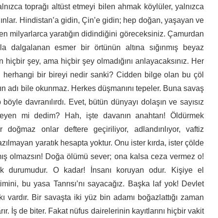
lnızca toprağı altüst etmeyi bilen ahmak köylüler, yalnızca
ınlar. Hindistan’a gidin, Çin’e gidin; hep doğan, yaşayan ve
len milyarlarca yaratığın didindiğini göreceksiniz. Çamurdan
rla dalgalanan esmer bir örtünün altına sığınmış beyaz
n hiçbir şey, ama hiçbir şey olmadığını anlayacaksınız. Her
 herhangi bir bireyi nedir sanki? Cidden bilge olan bu çöl
ın adı bile okunmaz. Herkes düşmanını tepeler. Buna savaş
hep böyle davranılırdı. Evet, bütün dünyayı dolaşın ve sayısız
meyen mi dedim? Hah, işte davanın anahtarı! Öldürmek
 doğmaz onlar deftere geçiriliyor, adlandırılıyor, vaftiz
 Yazılmayan yaratık hesapta yoktur. Onu ister kırda, ister çölde
apmış olmazsın! Doğa ölümü sever; ona kalsa ceza vermez o!
k durumudur. O kadar! İnsanı koruyan odur. Kişiye el
imini, bu yasa Tanrısı’nı sayacağız. Başka laf yok! Devlet
ı vardır. Bir savaşta iki yüz bin adamı boğazlattığı zaman
r. İş de biter. Fakat nüfus dairelerinin kayıtlarını hiçbir vakit