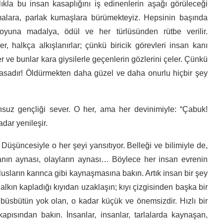
ıkla bu insan kasaplığını iş edinenlerin aşağı görüleceği
rmalara, parlak kumaşlara bürümekteyiz. Hepsinin başında
oyuna madalya, ödül ve her türlüsünden rütbe verilir.
er, halkça alkışlanırlar; çünkü biricik görevleri insan kanı
r ve bunlar kara giysilerle geçenlerin gözlerini çeler. Çünkü
yasadır! Öldürmekten daha güzel ve daha onurlu hiçbir şey
uz gençliği sever. O her, ama her devinimiyle: “Çabuk!
dar yenileşir.
Düşüncesiyle o her şeyi yansıtıyor. Belleği ve bilimiyle de,
şyanın aynası, olayların aynası… Böylece her insan evrenin
lusların karınca gibi kaynaşmasına bakın. Artık insan bir şey
halkın kapladığı kıyıdan uzaklaşın; kıyı çizgisinden başka bir
üsbütün yok olan, o kadar küçük ve önemsizdir. Hızlı bir
pısından bakın. İnsanlar, insanlar, tarlalarda kaynaşan,