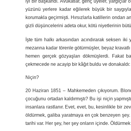
iyi bir başkandı. Avukatlar, genç üyeler, yargıçlar 
yüzünü yerlere kadar eğilerek büyük bir saygıyla
korumakla geçirmişti. Hırsızlarla katillerin ondan 
gizli düşüncelerini adeta okur, kötü niyetlerinin büt
İşte tüm halkı arkasından acındırarak seksen iki 
mezarına kadar törenle götürmüşler, beyaz kravatl
hemen gerçek gözyaşları dökmüşlerdi. Fakat bakın
çekmecede ne acayip bir kâğıt buldu ve donakaldı:
Niçin?
20 Haziran 1851 – Mahkemeden çıkıyorum. Blond
çocuğunu ortadan kaldırmıştı? Bu işi niçin yapmı
insanlara rastlanır. Evet, evet, bu, kesinlikle bir 
öldürmek, galiba yaratmaya en çok benzeyen şey.
tarihi var. Her şey, her şey onların içinde. Öldürm