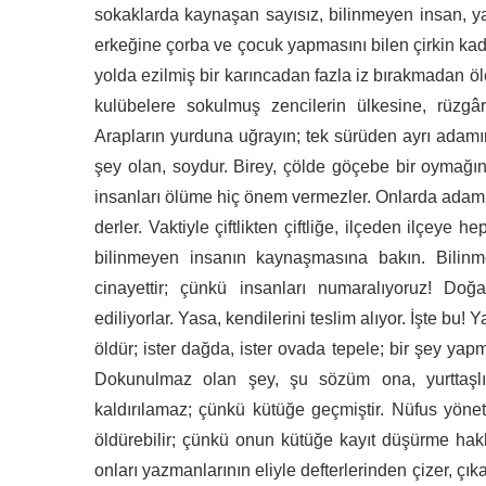
sokaklarda kaynaşan sayısız, bilinmeyen insan, ya
erkeğine çorba ve çocuk yapmasını bilen çirkin kad
yolda ezilmiş bir karıncadan fazla iz bırakmadan ö
kulübelere sokulmuş zencilerin ülkesine, rüzgâ
Arapların yurduna uğrayın; tek sürüden ayrı adamı
şey olan, soydur. Birey, çölde göçebe bir oymağın
insanları ölüme hiç önem vermezler. Onlarda adam
derler. Vaktiyle çiftlikten çiftliğe, ilçeden ilçeye 
bilinmeyen insanın kaynaşmasına bakın. Bilin
cinayettir; çünkü insanları numaralıyoruz! Doğar
ediliyorlar. Yasa, kendilerini teslim alıyor. İşte bu!
öldür; ister dağda, ister ovada tepele; bir şey y
Dokunulmaz olan şey, şu sözüm ona, yurttaşlı
kaldırılamaz; çünkü kütüğe geçmiştir. Nüfus yönet
öldürebilir; çünkü onun kütüğe kayıt düşürme hakk
onları yazmanlarının eliyle defterlerinden çizer, çıkarı