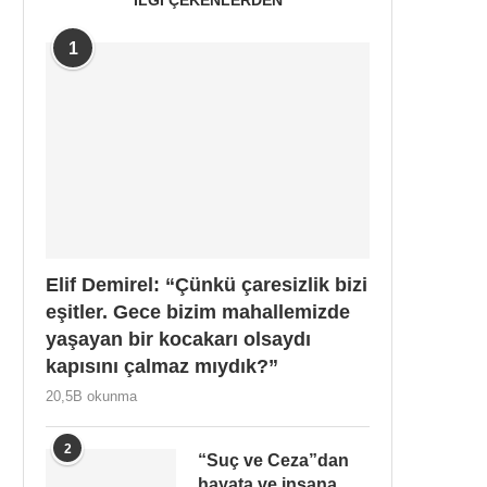
1
Elif Demirel: “Çünkü çaresizlik bizi
eşitler. Gece bizim mahallemizde
yaşayan bir kocakarı olsaydı
kapısını çalmaz mıydık?”
20,5B okunma
2
“Suç ve Ceza”dan
hayata ve insana