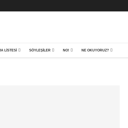
A LISTESI
SÖYLEŞILER
NO!
NE OKUYORUZ?