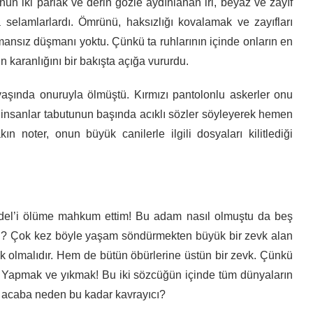
onun iki parlak ve derin gözle aydınlanan iri, beyaz ve zayıf
 selamlarlardı. Ömrünü, haksızlığı kovalamak ve zayıfları
amansız düşmanı yoktu. Çünkü ta ruhlarının içinde onların en
ün karanlığını bir bakışta açığa vururdu.
yaşında onuruyla ölmüştü. Kırmızı pantolonlu askerler onu
ı insanlar tabutunun başında acıklı sözler söyleyerek hemen
 noter, onun büyük canilerle ilgili dosyaları kilitlediği
el’i ölüme mahkum ettim! Bu adam nasıl olmuştu da beş
ştı? Çok kez böyle yaşam söndürmekten büyük bir zevk alan
zevk olmalıdır. Hem de bütün öbürlerine üstün bir zevk. Çünkü
 Yapmak ve yıkmak! Bu iki sözcüğün içinde tüm dünyaların
ek acaba neden bu kadar kavrayıcı?