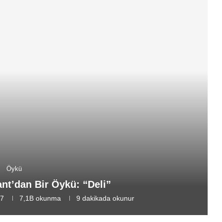
Öykü
t’dan Bir Öykü: “Deli”
17
7,1B
okunma
9 dakikada okunur