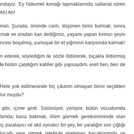
ndayız. Ey hükumet konağı tapınaklarında saltanat süren
Ah! Ah!
malı. Şurada, önünde canlı, düşünen birini bulmak; sonra
açmak ve oradan kan dediğimiz, yaşamı yapan kırmızı şeyin
cesi boşalmış, yumuşak bir et yığınının karşısında kalmak!
ederek, söylediğim iki sözle öldürerek, bıçakla öldürmüş
 de bütün çarptığım katiller gibi yapsaydım, evet ben, ben de
le yok edilmesinde hiç çıkarım olmayan birini seçtikten
ulur muydu?
gibi, içime girdi. Sürünüyor, yürüyor, bütün vücudumda
kafamda; kana bakmak, ölüm görmek gereksiniminde olan
paralayıcı ve akıl oynatıcı bir şey, bir yaratığın son çığlığı
olacağı yere gitmek isteğiyle pirelenen bacaklarımda ve