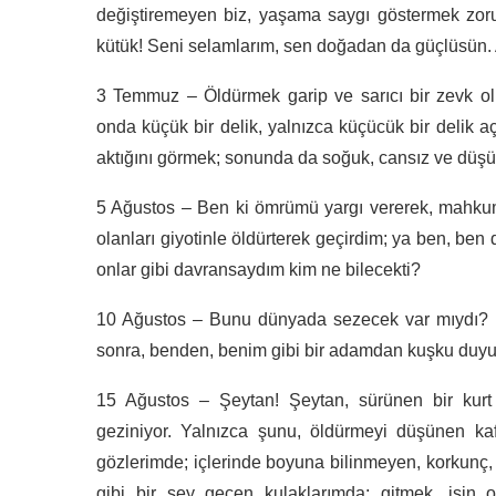
değiştiremeyen biz, yaşama saygı göstermek zoru
kütük! Seni selamlarım, sen doğadan da güçlüsün. 
3 Temmuz – Öldürmek garip ve sarıcı bir zevk ol
onda küçük bir delik, yalnızca küçücük bir delik 
aktığını görmek; sonunda da soğuk, cansız ve düşün
5 Ağustos – Ben ki ömrümü yargı vererek, mahkum 
olanları giyotinle öldürterek geçirdim; ya ben, ben
onlar gibi davransaydım kim ne bilecekti?
10 Ağustos – Bunu dünyada sezecek var mıydı? He
sonra, benden, benim gibi bir adamdan kuşku duy
15 Ağustos – Şeytan! Şeytan, sürünen bir kurt 
geziniyor. Yalnızca şunu, öldürmeyi düşünen 
gözlerimde; içlerinde boyuna bilinmeyen, korkunç, iç 
gibi bir şey geçen kulaklarımda; gitmek, işin 