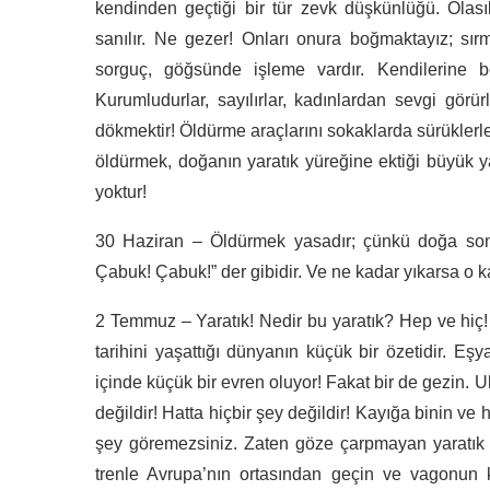
kendinden geçtiği bir tür zevk düşkünlüğü. Olasıl
sanılır. Ne gezer! Onları onura boğmaktayız; sı
sorguç, göğsünde işleme vardır. Kendilerine b
Kurumludurlar, sayılırlar, kadınlardan sevgi görürl
dökmektir! Öldürme araçlarını sokaklarda sürüklerle
öldürmek, doğanın yaratık yüreğine ektiği büyük 
yoktur!
30 Haziran – Öldürmek yasadır; çünkü doğa sons
Çabuk! Çabuk!” der gibidir. Ve ne kadar yıkarsa o ka
2 Temmuz – Yaratık! Nedir bu yaratık? Hep ve hiç! 
tarihini yaşattığı dünyanın küçük bir özetidir. E
içinde küçük bir evren oluyor! Fakat bir de gezin. U
değildir! Hatta hiçbir şey değildir! Kayığa binin ve 
şey göremezsiniz. Zaten göze çarpmayan yaratık b
trenle Avrupa’nın ortasından geçin ve vagonun ka