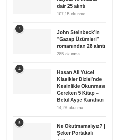
dair 25 alıntı
107,1B okunma
3
John Steinbeck’in
“Gazap Üzümleri”
romanından 26 alıntı
28B okunma
4
Hasan Ali Yücel
Klasikler Dizisi’nde
Kesinlikle Okunması
Gereken 5 Kitap –
Betül Ayşe Karahan
14,2B okunma
5
Ne Okutmamalıyız? |
Şeker Portakalı