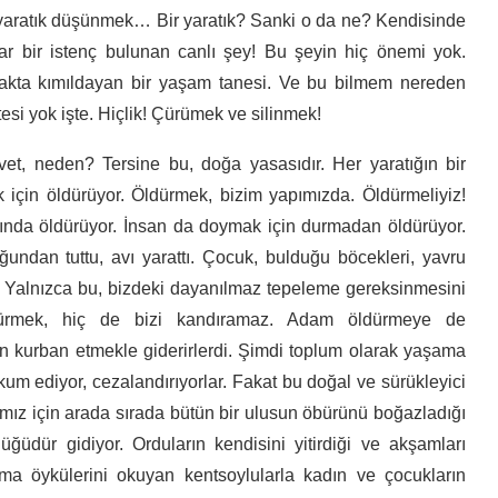
yaratık düşünmek… Bir yaratık? Sanki o da ne? Kendisinde
r bir istenç bulunan canlı şey! Bu şeyin hiç önemi yok.
oprakta kımıldayan bir yaşam tanesi. Ve bu bilmem nereden
tesi yok işte. Hiçlik! Çürümek ve silinmek!
t, neden? Tersine bu, doğa yasasıdır. Her yaratığın bir
 için öldürüyor. Öldürmek, bizim yapımızda. Öldürmeliyiz!
ında öldürüyor. İnsan da doymak için durmadan öldürüyor.
ndan tuttu, avı yarattı. Çocuk, bulduğu böcekleri, yavru
r. Yalnızca bu, bizdeki dayanılmaz tepeleme gereksinmesini
ldürmek, hiç de bizi kandıramaz. Adam öldürmeye de
 kurban etmekle giderirlerdi. Şimdi toplum olarak yaşama
kum ediyor, cezalandırıyorlar. Fakat bu doğal ve sürükleyici
z için arada sırada bütün bir ulusun öbürünü boğazladığı
ğüdür gidiyor. Orduların kendisini yitirdiği ve akşamları
şma öykülerini okuyan kentsoylularla kadın ve çocukların