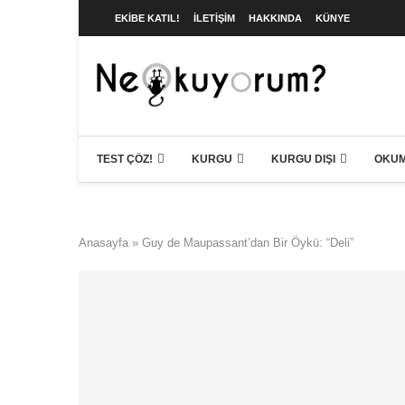
EKIBE KATIL!
İLETIŞIM
HAKKINDA
KÜNYE
TEST ÇÖZ!
KURGU
KURGU DIŞI
OKUM
Anasayfa
»
Guy de Maupassant’dan Bir Öykü: “Deli”