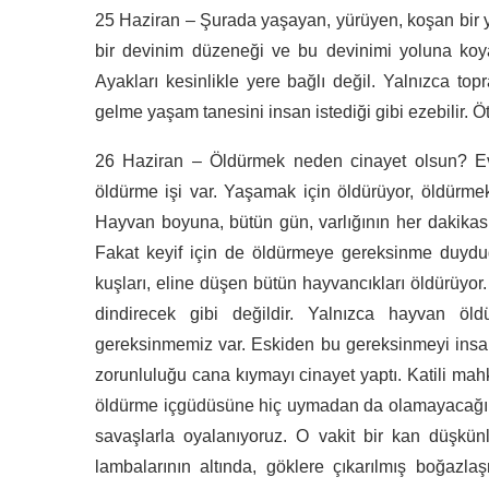
25 Haziran – Şurada yaşayan, yürüyen, koşan bir 
bir devinim düzeneği ve bu devinimi yoluna koya
Ayakları kesinlikle yere bağlı değil. Yalnızca t
gelme yaşam tanesini insan istediği gibi ezebilir. Ö
26 Haziran – Öldürmek neden cinayet olsun? Eve
öldürme işi var. Yaşamak için öldürüyor, öldürmek
Hayvan boyuna, bütün gün, varlığının her dakikas
Fakat keyif için de öldürmeye gereksinme duyduğu
kuşları, eline düşen bütün hayvancıkları öldürüyo
dindirecek gibi değildir. Yalnızca hayvan ö
gereksinmemiz var. Eskiden bu gereksinmeyi insan
zorunluluğu cana kıymayı cinayet yaptı. Katili mah
öldürme içgüdüsüne hiç uymadan da olamayacağımı
savaşlarla oyalanıyoruz. O vakit bir kan düşkünlü
lambalarının altında, göklere çıkarılmış boğazla