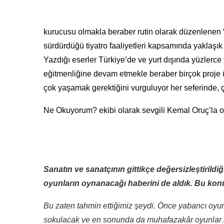
kurucusu olmakla beraber rutin olarak düzenlenen “Ti
sürdürdüğü tiyatro faaliyetleri kapsamında yaklaşı
Yazdığı eserler Türkiye’de ve yurt dışında yüzlerce
eğitmenliğine devam etmekle beraber birçok proje ü
çok yaşamak gerektiğini vurguluyor her seferinde, ç
Ne Okuyorum? ekibi olarak sevgili Kemal Oruç’la ol
Sanatın ve sanatçının gittikçe değersizleştirildi
oyunların oynanacağı haberini de aldık. Bu k
Bu zaten tahmin ettiğimiz şeydi. Önce yabancı oyu
sokulacak ve en sonunda da muhafazakâr oyunla