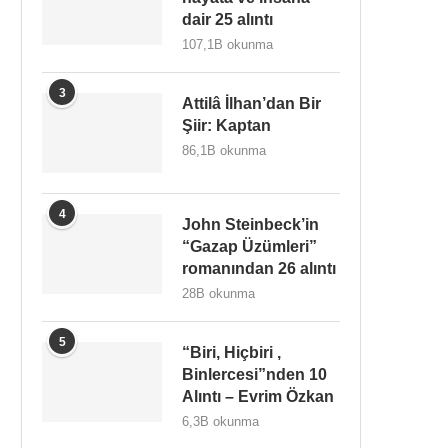
dair 25 alıntı
107,1B okunma
3
Attilâ İlhan’dan Bir
Şiir: Kaptan
86,1B okunma
4
John Steinbeck’in
“Gazap Üzümleri”
romanından 26 alıntı
28B okunma
5
“Biri, Hiçbiri ,
Binlercesi”nden 10
Alıntı – Evrim Özkan
6,3B okunma