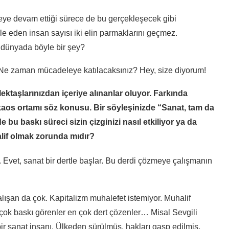
eye devam ettiği sürece de bu gerçekleşecek gibi
e eden insan sayısı iki elin parmaklarını geçmez.
dünyada böyle bir şey?
e zaman mücadeleye katılacaksınız? Hey, size diyorum!
ktaşlarınızdan içeriye alınanlar oluyor. Farkında
r kaos ortamı söz konusu. Bir söyleşinizde “Sanat, tam da
bu baskı süreci sizin çizginizi nasıl etkiliyor ya da
alif olmak zorunda mıdır?
 Evet, sanat bir dertle başlar. Bu derdi çözmeye çalışmanın
lışan da çok. Kapitalizm muhalefet istemiyor. Muhalif
n çok baskı görenler en çok dert çözenler… Misal Sevgili
 sanat insanı. Ülkeden sürülmüş, hakları gasp edilmiş,