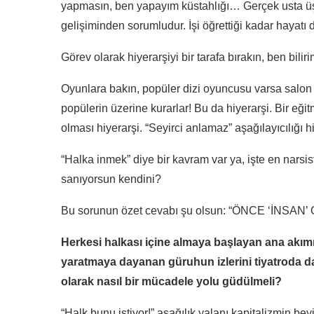
yapmasın, ben yapayım küstahlığı… Gerçek usta üş
gelişiminden sorumludur. İşi öğrettiği kadar hayatı d
Görev olarak hiyerarşiyi bir tarafa bırakın, ben biliri
Oyunlara bakın, popüler dizi oyuncusu varsa salon
popülerin üzerine kurarlar! Bu da hiyerarşi. Bir e
olması hiyerarşi. “Seyirci anlamaz” aşağılayıcılığı hi
“Halka inmek” diye bir kavram var ya, işte en narsi
sanıyorsun kendini?
Bu sorunun özet cevabı şu olsun: “ÖNCE ‘İNSA
Herkesi halkası içine almaya başlayan ana akımın,
yaratmaya dayanan güruhun izlerini tiyatroda d
olarak nasıl bir mücadele yolu güdülmeli?
“Halk bunu istiyor!” aşağılık yalanı kapitalizmin be