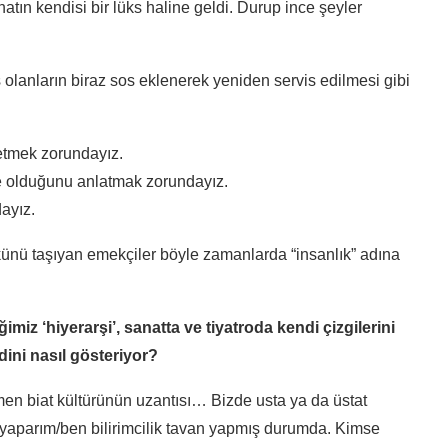
tın kendisi bir lüks haline geldi. Durup ince şeyler
olanların biraz sos eklenerek yeniden servis edilmesi gibi
etmek zorundayız.
e olduğunu anlatmak zorundayız.
ayız.
ükünü taşıyan emekçiler böyle zamanlarda “insanlık” adına
imiz ‘hiyerarşi’, sanatta ve tiyatroda kendi çizgilerini
ndini nasıl gösteriyor?
men biat kültürünün uzantısı… Bizde usta ya da üstat
 yaparım/ben bilirimcilik tavan yapmış durumda. Kimse