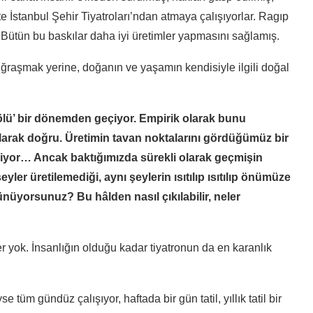
e İstanbul Şehir Tiyatroları’ndan atmaya çalışıyorlar. Ragıp
 Bütün bu baskılar daha iyi üretimler yapmasını sağlamış.
uğraşmak yerine, doğanın ve yaşamın kendisiyle ilgili doğal
‘ölü’ bir dönemden geçiyor. Empirik olarak bunu
arak doğru. Üretimin tavan noktalarını gördüğümüz bir
iliyor… Ancak baktığımızda sürekli olarak geçmişin
yler üretilemediği, aynı şeylerin ısıtılıp ısıtılıp önümüze
yorsunuz? Bu hâlden nasıl çıkılabilir, neler
ler yok. İnsanlığın olduğu kadar tiyatronun da en karanlık
üm gündüz çalışıyor, haftada bir gün tatil, yıllık tatil bir