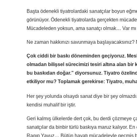
Başta ödenekli tiyatrolardaki sanatçılar boyun eğm
görünüyor. Ödenekli tiyatrolarda gerçekten mücadel
Mücadeleden yoksun, ama sanatçı olmak… Var mı 
Ne zaman hakkınızı savunmaya başlayacaksınız? N
Çok ciddi bir baskı döneminden geçiyoruz. Mesle
olmadan bilişsel sürecimizi tesiri altına alan bi
bu baskıdan doğar.” diyorsunuz. Tiyatro özelinde 
etkiliyor mu? Toplamak gerekirse: Tiyatro, muh
Her şey yolunda olsaydı sanat diye bir şey olmazdı.
kendisi muhalif bir iştir.
Geri kalmış ülkelerde dert çok, bu derdi çözmeye ça
sanatçılar da binbir türlü baskıya maruz kalıyor. E
Ragıp Yavuz… Bütün hayatı mücadeleyle geçmiş bir