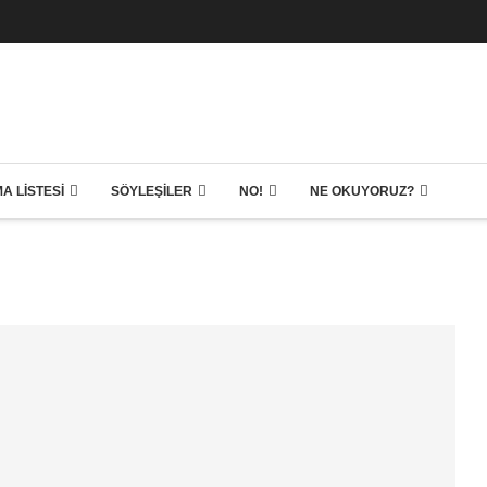
A LISTESI
SÖYLEŞILER
NO!
NE OKUYORUZ?