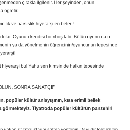
enmeden çırakla ilgilenir. Her şeyinden, onun
a öğretir.
mcilik ve narsistik hiyerarşi en beteri!
 dolar. Oyunun kendisi bomboş tabi! Bütün oyunu da o
ğitmenin ya da yönetmenin öğrencinin/oyuncunun tepesinde
yerarşi!
st hiyerarşi bu! Yahu sen kimsin de halkın tepesinde
N’ OLUN, SONRA SANATÇI!”
 popüler kültür anlayışının, kısa erimli bellek
a görmekteyiz. Tiyatroda popüler kültürün panzehiri
yin yakan saçmalıklarını satma yöntemi! 18 yıldır televizyon