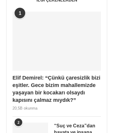
1
Elif Demirel: “Çünkü çaresizlik bizi
eşitler. Gece bizim mahallemizde
yaşayan bir kocakarı olsaydı
kapısını çalmaz mıydık?”
20,5B okunma
2
“Suç ve Ceza”dan
hayata ve insana