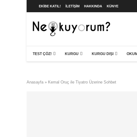
EKIBE KATIL!
İLETIŞIM
HAKKINDA
KÜNYE
TEST ÇÖZ!
KURGU
KURGU DIŞI
OKUM
Anasayfa
»
Kemal Oruç ile Tiyatro Üzerine Sohbet