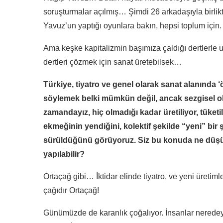
soruşturmalar açılmış… Şimdi 26 arkadaşıyla birlikt
Yavuz’un yaptığı oyunlara bakın, hepsi toplum için.
Ama keşke kapitalizmin başımıza çaldığı dertlerle 
dertleri çözmek için sanat üretebilsek…
Türkiye, tiyatro ve genel olarak sanat alanında 
söylemek belki mümkün değil, ancak sezgisel ol
zamandayız, hiç olmadığı kadar üretiliyor, tüket
ekmeğinin yendiğini, kolektif şekilde “yeni” bir şe
sürüldüğünü görüyoruz. Siz bu konuda ne düşünü
yapılabilir?
Ortaçağ gibi… İktidar elinde tiyatro, ve yeni üretim
çağıdır Ortaçağ!
Günümüzde de karanlık çoğalıyor. İnsanlar neredeyse t