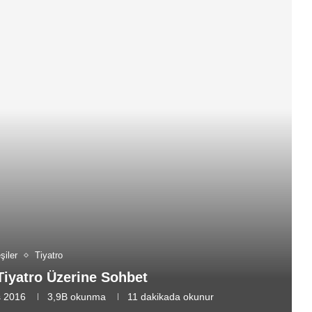
şiler
Tiyatro
Tiyatro Üzerine Sohbet
s 2016
3,9B
okunma
11 dakikada okunur