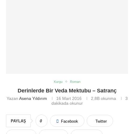
Kurgu
Roman
Derinlerde Bir Veda Mektubu – Satranç
Yazan
Asena Yıldırım
16 Mart 2016
2,8B
okunma
3
dakikada okunur
PAYLAŞ
0
Facebook
Twitter