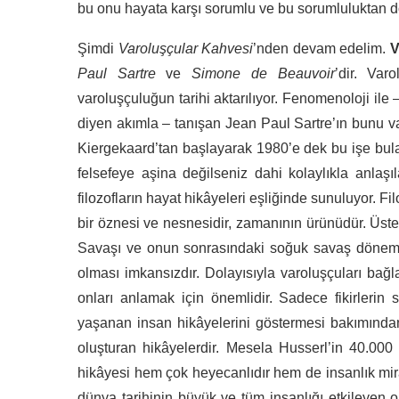
bu onu hayata karşı sorumlu ve bu sorumluluktan do
Şimdi
Varoluşçular Kahvesi
’nden devam edelim.
V
Paul Sartre
ve
Simone de Beauvoir
’dir. Var
varoluşçuluğun tarihi aktarılıyor. Fenomenoloji ile
diyen akımla – tanışan Jean Paul Sartre’ın bunu v
Kiergekaard’tan başlayarak 1980’e dek bu işe bulaşan 
felsefeye aşina değilseniz dahi kolaylıkla anlaşı
filozofların hayat hikâyeleri eşliğinde sunuluyor. Fil
bir öznesi ve nesnesidir, zamanının ürünüdür. Üste
Savaşı ve onun sonrasındaki soğuk savaş dönemidi
olması imkansızdır. Dolayısıyla varoluşçuları b
onları anlamak için önemlidir. Sadece fikirlerin 
yaşanan insan hikâyelerini göstermesi bakımından 
oluşturan hikâyelerdir. Mesela Husserl’in 40.000 s
hikâyesi hem çok heyecanlıdır hem de insanlık mira
dünya tarihinin büyük ve tüm insanlığı etkileyen o