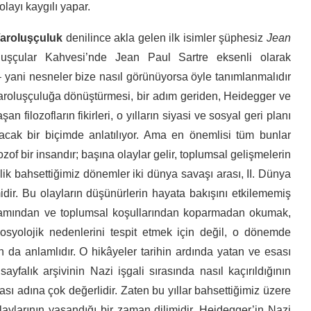
layı kaygılı yapar.
aroluşçuluk
denilince akla gelen ilk isimler şüphesiz
Jean
oluşçular Kahvesi’nde Jean Paul Sartre eksenli olarak
 – yani nesneler bize nasıl görünüyorsa öyle tanımlanmalıdır
aroluşçuluğa dönüştürmesi, bir adım geriden, Heidegger ve
filozofların fikirleri, o yılların siyasi ve sosyal geri planı
lacak bir biçimde anlatılıyor. Ama en önemlisi tüm bunlar
ozof bir insandır; başına olaylar gelir, toplumsal gelişmelerin
lik bahsettiğimiz dönemler iki dünya savaşı arası, II. Dünya
r. Bu olayların düşünürlerin hayata bakışını etkilememiş
ağlamından ve toplumsal koşullarından koparmadan okumak,
sosyolojik nedenlerini tespit etmek için değil, o dönemde
da anlamlıdır. O hikâyeler tarihin ardında yatan ve esası
ayfalık arşivinin Nazi işgali sırasında nasıl kaçırıldığının
sı adına çok değerlidir. Zaten bu yıllar bahsettiğimiz üzere
laylarının yaşandığı bir zaman dilimidir. Heidegger’in Nazi