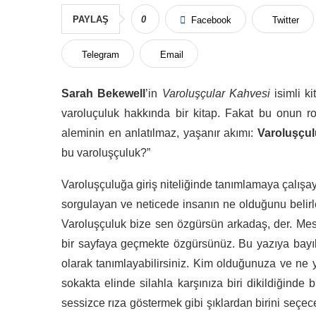
PAYLAŞ
0
Facebook
Twitter
Telegram
Email
Sarah Bekewell
’in
Varoluşçular Kahvesi
isimli ki
varoluçuluk hakkında bir kitap. Fakat bu onun 
aleminin en anlatılmaz, yaşanır akımı:
Varoluşçu
bu varoluşçuluk?”
Varoluşçuluğa giriş niteliğinde tanımlamaya çalış
sorgulayan ve neticede insanın ne olduğunu belirl
Varoluşçuluk bize sen özgürsün arkadaş, der. M
bir sayfaya geçmekte özgürsünüz. Bu yazıya bayı
olarak tanımlayabilirsiniz. Kim olduğunuza ve ne ya
sokakta elinde silahla karşınıza biri dikildiğind
sessizce rıza göstermek gibi şıklardan birini seçece