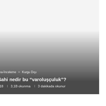
ma-İnceleme
Kurgu Dışı
Sahi nedir bu “varoluşçuluk”?
18
3,1B
okunma
3 dakikada okunur