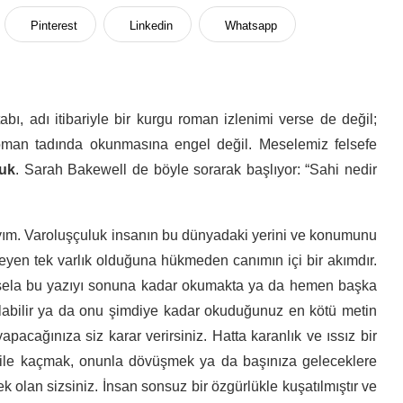
Pinterest
Linkedin
Whatsapp
tabı, adı itibariyle bir kurgu roman izlenimi verse de değil;
roman tadında okunmasına engel değil. Meselemiz felsefe
luk
. Sarah Bakewell de böyle sorarak başlıyor: “Sahi nedir
ayım. Varoluşçuluk insanın bu dünyadaki yerini ve konumunu
eyen tek varlık olduğuna hükmeden canımın içi bir akımdır.
esela bu yazıyı sonuna kadar okumakta ya da hemen başka
labilir ya da onu şimdiye kadar okuduğunuz en kötü metin
pacağınıza siz karar verirsiniz. Hatta karanlık ve ıssız bir
e bile kaçmak, onunla dövüşmek ya da başınıza geleceklere
k olan sizsiniz. İnsan sonsuz bir özgürlükle kuşatılmıştır ve