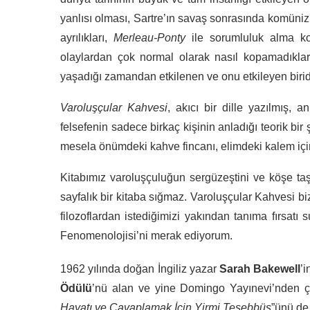
yanlısı olması, Sartre’ın savaş sonrasında komüniz
ayrılıkları,
Merleau-Ponty
ile sorumluluk alma konu
olaylardan çok normal olarak nasıl kopamadıklarını
yaşadığı zamandan etkilenen ve onu etkileyen biridi
Varoluşçular Kahvesi
, akıcı bir dille yazılmış, a
felsefenin sadece birkaç kişinin anladığı teorik bir
mesela önümdeki kahve fincanı, elimdeki kalem içi
Kitabımız varoluşçuluğun sergüzeştini ve köşe taş
sayfalık bir kitaba sığmaz. Varoluşçular Kahvesi biz
filozoflardan istediğimizi yakından tanıma fırsat
Fenomenolojisi’ni merak ediyorum.
1962 yılında doğan İngiliz yazar
Sarah Bakewell
’
Ödülü
’nü alan ve yine Domingo Yayınevi’nden ç
Hayatı ve Cavaplamak İçin Yirmi Teşebbüs
”ünü de