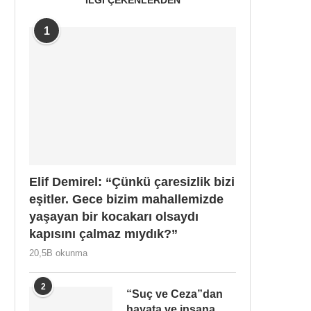
1
Elif Demirel: “Çünkü çaresizlik bizi
eşitler. Gece bizim mahallemizde
yaşayan bir kocakarı olsaydı
kapısını çalmaz mıydık?”
20,5B okunma
2
“Suç ve Ceza”dan
hayata ve insana