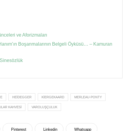
celeri ve Aforizmaları
e Hanım’ın Boşanmalarının Belgeli Öyküsü… – Kamuran
 Sinesözlük
RE
HEIDEGGER
KIERGEKAARD
MERLEAU-PONTY
LAR KAHVESI
VAROLUŞÇULUK
Pinterest
Linkedin
Whatsapp