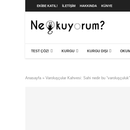
EKIBE KATIL!
İLETIŞIM
HAKKINDA
KÜNYE
TEST ÇÖZ!
KURGU
KURGU DIŞI
OKUM
Anasayfa
»
Varoluşçular Kahvesi: Sahi nedir bu “varoluşçuluk