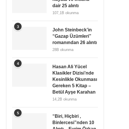
dair 25 alıntı
107,1B okunma
3
John Steinbeck’in
“Gazap Üzümleri”
romanından 26 alıntı
28B okunma
4
Hasan Ali Yücel
Klasikler Dizisi’nde
Kesinlikle Okunması
Gereken 5 Kitap –
Betül Ayşe Karahan
14,2B okunma
5
“Biri, Hiçbiri ,
Binlercesi”nden 10
Alıntı – Evrim Özkan