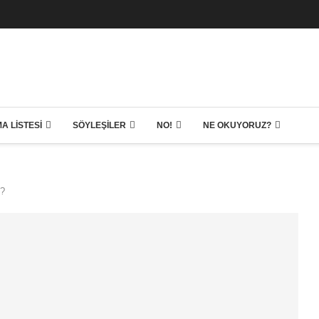
A LISTESI
SÖYLEŞILER
NO!
NE OKUYORUZ?
”?