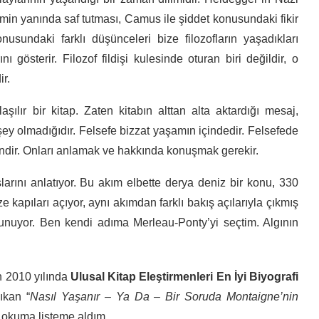
min yanında saf tutması, Camus ile şiddet konusundaki fikir
sundaki farklı düşünceleri bize filozofların yaşadıkları
 gösterir. Filozof fildişi kulesinde oturan biri değildir, o
r.
nlaşılır bir kitap. Zaten kitabın alttan alta aktardığı mesaj,
 şey olmadığıdır. Felsefe bizzat yaşamın içindedir. Felsefede
ndir. Onları anlamak ve hakkında konuşmak gerekir.
larını anlatıyor. Bu akım elbette derya deniz bir konu, 330
e kapıları açıyor, aynı akımdan farklı bakış açılarıyla çıkmış
ı sunuyor. Ben kendi adıma Merleau-Ponty’yi seçtim. Algının
in 2010 yılında
Ulusal Kitap Eleştirmenleri En İyi Biyografi
ıkan “
Nasıl Yaşanır – Ya Da – Bir Soruda Montaigne’nin
 okuma listeme aldım.