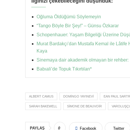
İlginizi çekebileceğini düşündük:
Oğluma Öldüğümü Söylemeyin
“Tango Böyle Bir Şey!” – Günsu Özkarar
Schopenhauer: Yaşam Bilgeliği Üzerine Düşün
Murat Bardakçı’dan Mustafa Kemal ile Lâtif
Kaya
Sinemaya dair akademik olmayan bir rehber:
Babıali’de Topuk Tıkırtıları*
ALBERT CAMUS
DOMINGO YAYINEVI
EAN PAUL SART
SARAH BAKEWELL
SIMONE DE BEAUVOIR
VAROLUŞÇU
PAYLAŞ
0
Facebook
Twitter