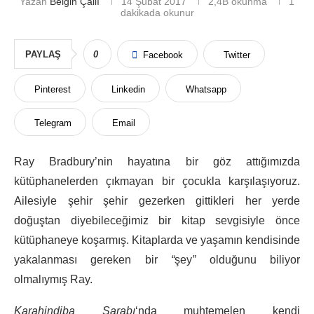
Yazan
Belgin Çallı
14 Şubat 2017
2,4B
okunma
1
dakikada okunur
PAYLAŞ
0
Facebook
Twitter
Pinterest
Linkedin
Whatsapp
Telegram
Email
Ray Bradbury’nin hayatına bir göz attığımızda
kütüphanelerden çıkmayan bir çocukla karşılaşıyoruz.
Ailesiyle şehir şehir gezerken gittikleri her yerde
doğuştan diyebileceğimiz bir kitap sevgisiyle önce
kütüphaneye koşarmış. Kitaplarda ve yaşamın kendisinde
yakalanması gereken bir
“
şey
”
olduğunu biliyor
olmalıymış Ray.
Karahindiba Şarabı
‘nda muhtemelen kendi