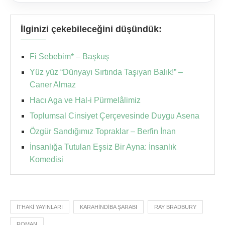
İlginizi çekebileceğini düşündük:
Fi Sebebim* – Başkuş
Yüz yüz “Dünyayı Sırtında Taşıyan Balık!” –
Caner Almaz
Hacı Aga ve Hal-i Pürmelâlimiz
Toplumsal Cinsiyet Çerçevesinde Duygu Asena
Özgür Sandığımız Topraklar – Berfin İnan
İnsanlığa Tutulan Eşsiz Bir Ayna: İnsanlık
Komedisi
ITHAKI YAYINLARI
KARAHINDIBA ŞARABI
RAY BRADBURY
ROMAN