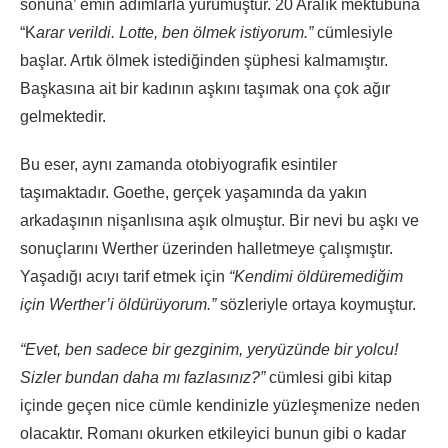
sonuna’ emin adımlarla yürümüştür. 20 Aralık mektubuna
“K
arar verildi. Lotte, ben ölmek istiyorum.”
cümlesiyle
başlar. Artık ölmek istediğinden şüphesi kalmamıştır.
Başkasına ait bir kadının aşkını taşımak ona çok ağır
gelmektedir.
Bu eser, aynı zamanda otobiyografik esintiler
taşımaktadır. Goethe, gerçek yaşamında da yakın
arkadaşının nişanlısına aşık olmuştur. Bir nevi bu aşkı ve
sonuçlarını Werther üzerinden halletmeye çalışmıştır.
Yaşadığı acıyı tarif etmek için
“Kendimi öldüremediğim
için Werther’i öldürüyorum.”
sözleriyle ortaya koymuştur.
“Evet,
ben sadece bir gezginim, yeryüzünde bir yolcu!
Sizler bundan daha mı fazlasınız?”
cümlesi gibi kitap
içinde geçen nice cümle kendinizle yüzleşmenize neden
olacaktır. Romanı okurken etkileyici bunun gibi o kadar