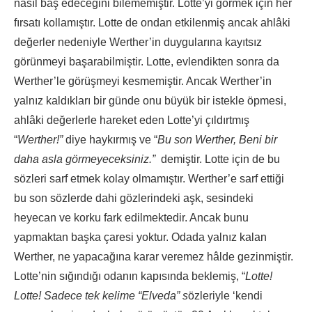
nasıl baş edeceğini bilememiştir. Lotte’yi görmek için her
fırsatı kollamıştır. Lotte de ondan etkilenmiş ancak ahlâki
değerler nedeniyle Werther’in duygularına kayıtsız
görünmeyi başarabilmiştir. Lotte, evlendikten sonra da
Werther’le görüşmeyi kesmemiştir. Ancak Werther’in
yalnız kaldıkları bir günde onu büyük bir istekle öpmesi,
ahlâki değerlerle hareket eden Lotte’yi çıldırtmış
“
Werther!”
diye haykırmış ve “
Bu son Werther, Beni bir
daha asla görmeyeceksiniz.”
demiştir. Lotte için de bu
sözleri sarf etmek kolay olmamıştır. Werther’e sarf ettiği
bu son sözlerde dahi gözlerindeki aşk, sesindeki
heyecan ve korku fark edilmektedir. Ancak bunu
yapmaktan başka çaresi yoktur. Odada yalnız kalan
Werther, ne yapacağına karar veremez hâlde gezinmiştir.
Lotte’nin sığındığı odanın kapısında beklemiş, “
Lotte!
Lotte! Sadece tek kelime “Elveda
” s
özleriyle ‘kendi