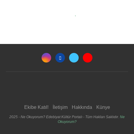
Ekibe Katıl!
İletişim
Hakkında
Künye
2025 - Ne Okuyorum? Edebiyat Kültür Portalı - Tüm Hakları Saklıdır.
Ne
Okuyorum?