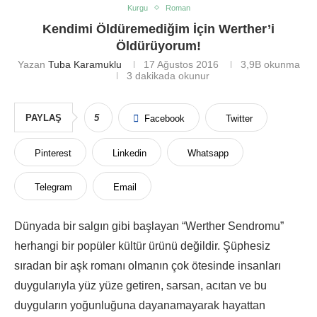
Kurgu
Roman
Kendimi Öldüremediğim İçin Werther’i
Öldürüyorum!
Yazan
Tuba Karamuklu
17 Ağustos 2016
3,9B
okunma
3 dakikada okunur
PAYLAŞ
5
Facebook
Twitter
Pinterest
Linkedin
Whatsapp
Telegram
Email
Dünyada bir salgın gibi başlayan “Werther Sendromu”
herhangi bir popüler kültür ürünü değildir. Şüphesiz
sıradan bir aşk romanı olmanın çok ötesinde insanları
duygularıyla yüz yüze getiren, sarsan, acıtan ve bu
duyguların yoğunluğuna dayanamayarak hayattan