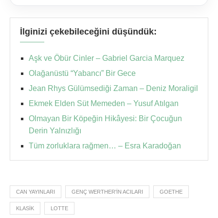
İlginizi çekebileceğini düşündük:
Aşk ve Öbür Cinler – Gabriel Garcia Marquez
Olağanüstü “Yabancı” Bir Gece
Jean Rhys Gülümsediği Zaman – Deniz Moraligil
Ekmek Elden Süt Memeden – Yusuf Atılgan
Olmayan Bir Köpeğin Hikâyesi: Bir Çocuğun
Derin Yalnızlığı
Tüm zorluklara rağmen… – Esra Karadoğan
CAN YAYINLARI
GENÇ WERTHER'IN ACILARI
GOETHE
KLASIK
LOTTE