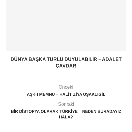
DÜNYA BAŞKA TÜRLÜ DUYULABILIR – ADALET
ÇAVDAR
Önceki
AŞK-I MEMNU – HALIT ZIYA UŞAKLIGIL
Sonraki
BIR DISTOPYA OLARAK TÜRKIYE – NEDEN BURADAYIZ
HÂLÂ?