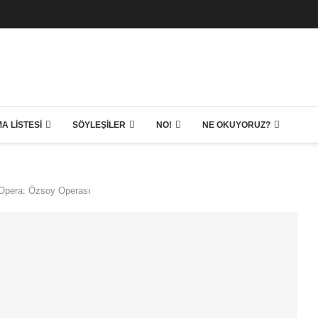
A LISTESI
SÖYLEŞILER
NO!
NE OKUYORUZ?
 Opera: Özsoy Operası