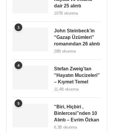
dair 25 alıntı
107B okunma
3
John Steinbeck’in
“Gazap Üzümleri”
romanından 26 alıntı
28B okunma
4
Stefan Zweig’tan
“Hayatın Mucizeleri”
– Kıymet Temel
11,4B okunma
5
“Biri, Hiçbiri ,
Binlercesi”nden 10
Alıntı – Evrim Özkan
6,3B okunma