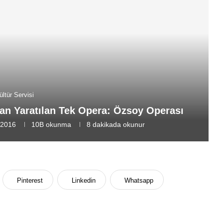
ültür Servisi
an Yaratılan Tek Opera: Özsoy Operası
 2016
10B
okunma
8 dakikada okunur
Pinterest
Linkedin
Whatsapp