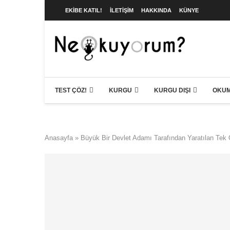
EKIBE KATIL!
İLETIŞIM
HAKKINDA
KÜNYE
TEST ÇÖZ!
KURGU
KURGU DIŞI
OKUM
Anasayfa
»
Büyük Bir Devlet Adamı Tarafından Yaratılan Tek