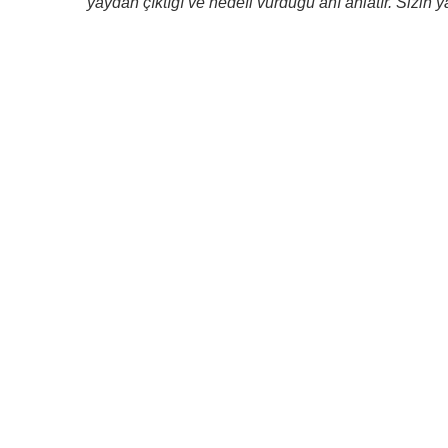
yaydan çıktığı ve hedefi vurduğu anı anlatır. Sizin y