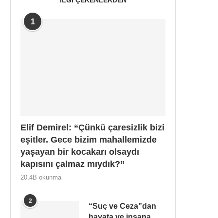
1
Elif Demirel: “Çünkü çaresizlik bizi
eşitler. Gece bizim mahallemizde
yaşayan bir kocakarı olsaydı
kapısını çalmaz mıydık?”
20,4B okunma
2
“Suç ve Ceza”dan
hayata ve insana