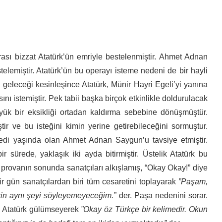
erası bizzat Atatürk’ün emriyle bestelenmiştir. Ahmet Adnan
telemiştir. Atatürk’ün bu operayı isteme nedeni de bir hayli
n geleceği kesinleşince Atatürk, Münir Hayri Egeli’yi yanına
nı istemiştir. Pek tabii başka birçok etkinlikle doldurulacak
üyük bir eksikliği ortadan kaldırma sebebine dönüşmüştür.
tir ve bu isteğini kimin yerine getirebileceğini sormuştur.
edi yaşında olan Ahmet Adnan Saygun’u tavsiye etmiştir.
r sürede, yaklaşık iki ayda bitirmiştir. Üstelik Atatürk bu
r provanın sonunda sanatçıları alkışlamış, “Okay Okay!” diye
r gün sanatçılardan biri tüm cesaretini toplayarak
”Paşam,
için aynı şeyi söyleyemeyeceğim.”
der. Paşa nedenini sorar.
.” Atatürk gülümseyerek
”Okay öz Türkçe bir kelimedir. Okun