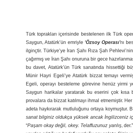
Türk toprakları içerisinde bestelenen ilk Türk op
Saygun, Atatürk’ün emriyle
‘Özsoy Operası’
nı bes
ilginçtir. Türkiye’ye İran Şahı Rıza Şah Pehlevi’ni
çağırmış ve İran Şahı onuruna bir gece hazırlanması
bu davet, Atatürk’ün Türk sanatında hissettiği b
Münir Hayri Egeli’ye Atatürk bizzat temayı vermiş
Egeli, operayı besteleme görevine henüz yirmi y
Saygun harikalar yaratarak bu eserini çok kısa bi
provalara da bizzat katılmayı ihmal etmemiştir. He
adeta haykırarak mutluluğunu ortaya koymuştur. Bi
sanat bilginiz oldukça yüksek ancak İngilizceniz 
“
Paşam okay değil, okey. Telaffuzunuz yanlış
, der