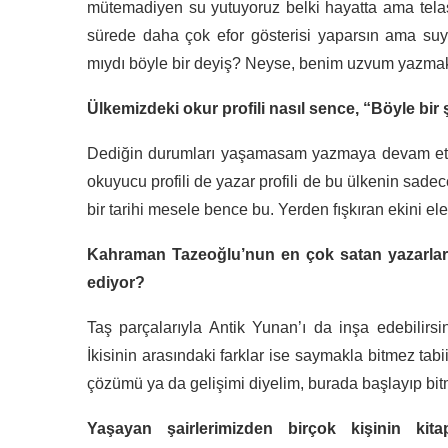
mütemadiyen su yutuyoruz belki hayatta ama telaşl
sürede daha çok efor gösterisi yaparsın ama suy
mıydı böyle bir deyiş? Neyse, benim uzvum yazmak
Ülkemizdeki okur profili nasıl sence, “Böyle bir
Dediğin durumları yaşamasam yazmaya devam etm
okuyucu profili de yazar profili de bu ülkenin sade
bir tarihi mesele bence bu. Yerden fışkıran ekini el
Kahraman Tazeoğlu’nun en çok satan yazarlar l
ediyor?
Taş parçalarıyla Antik Yunan’ı da inşa edebilirsin
İkisinin arasındaki farklar ise saymakla bitmez ta
çözümü ya da gelişimi diyelim, burada başlayıp bit
Yaşayan şairlerimizden birçok kişinin kit