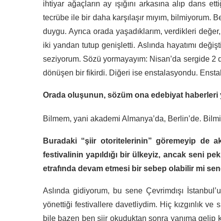
ihtiyar ağaçların ay ışığını arkasına alıp dans e
tecrübe ile bir daha karşılaşır mıyım, bilmiyorum.
duygu. Ayrıca orada yaşadıklarım, verdikleri değer
iki yandan tutup genişletti. Aslında hayatımı deği
seziyorum. Sözü yormayayım: Nisan’da sergide 2 d
dönüşen bir fikirdi. Diğeri ise enstalasyondu. Ens
Orada oluşunun, sözüm ona edebiyat haberleri 
Bilmem, yani akademi Almanya’da, Berlin’de. Bilmiyor
Buradaki “şiir otoritelerinin” göremeyip de
festivalinin yapıldığı bir ülkeyiz, ancak seni pe
etrafında devam etmesi bir sebep olabilir mi se
Aslında gidiyorum, bu sene Çevrimdışı İstanbul’u
yönettiği festivallere davetliydim. Hiç kızgınlık ve
bile bazen ben şiir okuduktan sonra yanıma gelip 