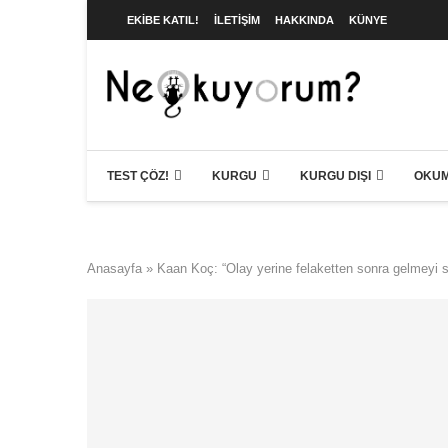
EKIBE KATIL!
İLETIŞIM
HAKKINDA
KÜNYE
TEST ÇÖZ!
KURGU
KURGU DIŞI
OKUM
Anasayfa
»
Kaan Koç: “Olay yerine felaketten sonra gelmeyi 