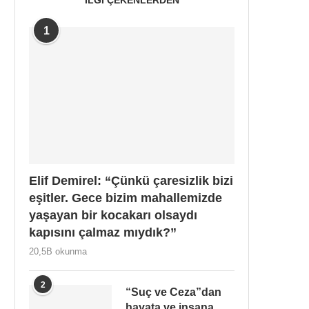
1
Elif Demirel: “Çünkü çaresizlik bizi
eşitler. Gece bizim mahallemizde
yaşayan bir kocakarı olsaydı
kapısını çalmaz mıydık?”
20,5B okunma
2
“Suç ve Ceza”dan
hayata ve insana