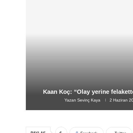
Kaan Koç: “Olay yerine felaket
Yazan
Sevinç Kaya
2 Haziran 2