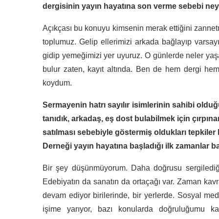
dergisinin yayın hayatına son verme sebebi neyd
Açıkçası bu konuyu kimsenin merak ettiğini zannet
toplumuz. Gelip ellerimizi arkada bağlayıp varsay
gidip yemeğimizi yer uyuruz. O günlerde neler yaş
bulur zaten, kayıt altında. Ben de hem dergi hem 
koydum.
Sermayenin hatrı sayılır isimlerinin sahibi olduğ
tanıdık, arkadaş, eş dost bulabilmek için çırpına
satılması sebebiyle göstermiş oldukları tepkile
Derneği yayın hayatına başladığı ilk zamanlar 
Bir şey düşünmüyorum. Daha doğrusu sergilediği
Edebiyatın da sanatın da ortaçağı var. Zaman kavr
devam ediyor birilerinde, bir yerlerde. Sosyal me
işime yarıyor, bazı konularda doğruluğumu ka