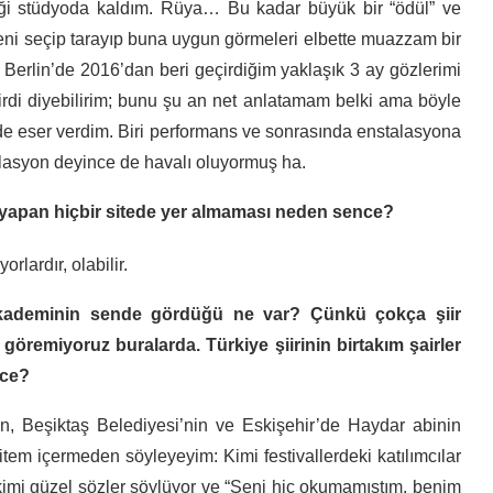
ttiği stüdyoda kaldım. Rüya… Bu kadar büyük bir “ödül” ve
 Beni seçip tarayıp buna uygun görmeleri elbette muazzam bir
, Berlin’de 2016’dan beri geçirdiğim yaklaşık 3 ay gözlerimi
ştirdi diyebilirim; bunu şu an net anlatamam belki ama böyle
e eser verdim. Biri performans ve sonrasında enstalasyona
talasyon deyince de havalı oluyormuş ha.
yapan hiçbir sitede yer almaması neden sence?
lardır, olabilir.
 akademinin sende gördüğü ne var? Çünkü çokça şiir
k göremiyoruz buralarda. Türkiye şiirinin birtakım şairler
nce?
n, Beşiktaş Belediyesi’nin ve Eskişehir’de Haydar abinin
 sitem içermeden söyleyeyim: Kimi festivallerdeki katılımcılar
kimi güzel sözler söylüyor ve “Seni hiç okumamıştım, benim