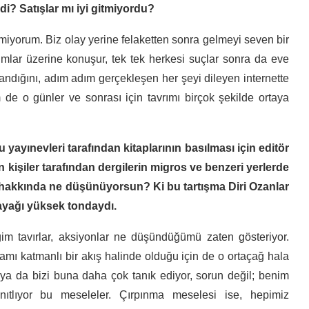
i? Satışlar mı iyi gitmiyordu?
miyorum. Biz olay yerine felaketten sonra gelmeyi seven bir
ımlar üzerine konuşur, tek tek herkesi suçlar sonra da eve
andığını, adım adım gerçekleşen her şeyi dileyen internette
de o günler ve sonrası için tavrımı birçok şekilde ortaya
u yayınevleri tarafından kitaplarının basılması için editör
n kişiler tarafından dergilerin migros ve benzeri yerlerde
r hakkında ne düşünüyorsun? Ki bu tartışma Diri Ozanlar
bayağı yüksek tondaydı.
m tavırlar, aksiyonlar ne düşündüğümü zaten gösteriyor.
amı katmanlı bir akış halinde olduğu için de o ortaçağ hala
dya da bizi buna daha çok tanık ediyor, sorun değil; benim
nıtlıyor bu meseleler. Çırpınma meselesi ise, hepimiz