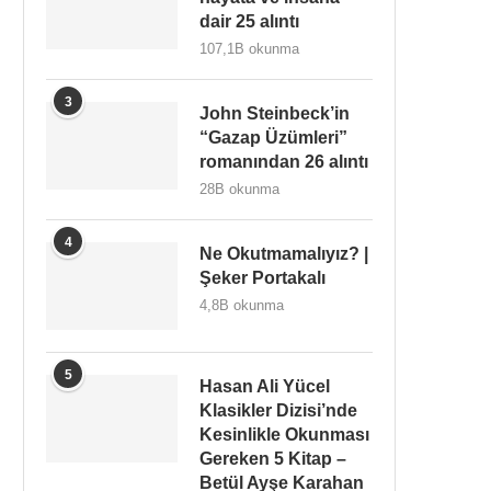
dair 25 alıntı
107,1B okunma
3
John Steinbeck’in
“Gazap Üzümleri”
romanından 26 alıntı
28B okunma
4
Ne Okutmamalıyız? |
Şeker Portakalı
4,8B okunma
5
Hasan Ali Yücel
Klasikler Dizisi’nde
Kesinlikle Okunması
Gereken 5 Kitap –
Betül Ayşe Karahan