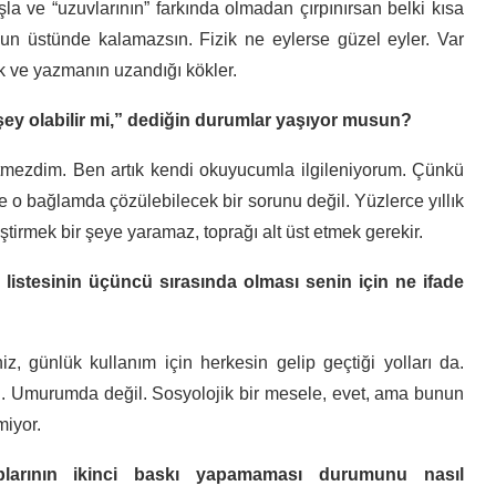
a ve “uzuvlarının” farkında olmadan çırpınırsan belki kısa
un üstünde kalamazsın. Fizik ne eylerse güzel eyler. Var
 ve yazmanın uzandığı kökler.
 şey olabilir mi,” dediğin durumlar yaşıyor musun?
ezdim. Ben artık kendi okuyucumla ilgileniyorum. Çünkü
ce o bağlamda çözülebilecek bir sorunu değil. Yüzlerce yıllık
eştirmek bir şeye yaramaz, toprağı alt üst etmek gerekir.
istesinin üçüncü sırasında olması senin için ne ifade
iz, günlük kullanım için herkesin gelip geçtiği yolları da.
bii. Umurumda değil. Sosyolojik bir mesele, evet, ama bunun
miyor.
aplarının ikinci baskı yapamaması durumunu nasıl