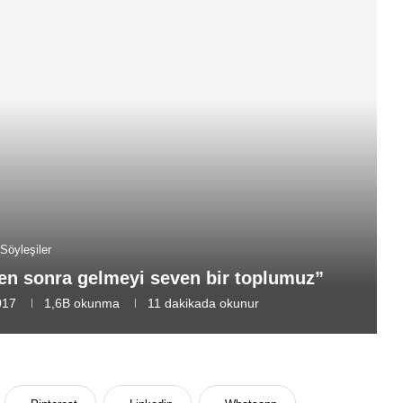
Söyleşiler
ten sonra gelmeyi seven bir toplumuz”
017
1,6B
okunma
11 dakikada okunur