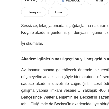
PAYLAŞ
6
Facebook
Twitter
Telegram
Email
Sessizce, telaş yapmadan, çağdaşlarına nazaran ol
Koç
ile akademi günlerini, şiir dünyasını, günümüz 
İyi okumalar.
Akademi günlerin nasıl geçti bu yıl, hoş geldin 
Az insanın başına gelebilecek önemde bir tecrü
düşmeyelim ama kısaca şöyle bir maratondu: 1 sene, 
sadece akademi daveti ile çağırdığı bir çeşit öd
çalışma yapma imkanı vesaire… Yaklaşık 400 se
Bahçesinde Walter Benjamin ile Beckett’in satranç
tabii. Gittiğimde de Beckett’in akademide üye olduğu