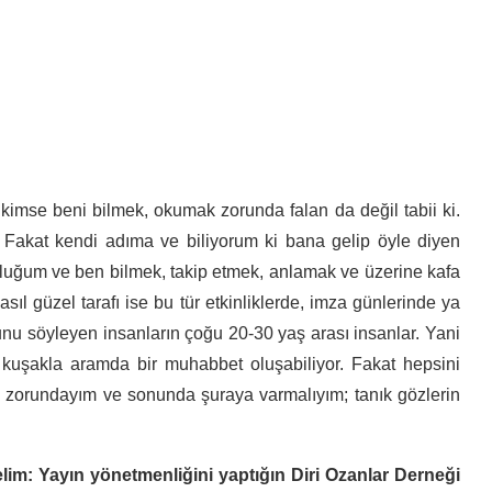
kimse beni bilmek, okumak zorunda falan da değil tabii ki.
. Fakat kendi adıma ve biliyorum ki bana gelip öyle diyen
luluğum ve ben bilmek, takip etmek, anlamak ve üzerine kafa
sıl güzel tarafı ise bu tür etkinliklerde, imza günlerinde ya
u söyleyen insanların çoğu 20-30 yaş arası insanlar. Yani
uşakla aramda bir muhabbet oluşabiliyor. Fakat hepsini
k zorundayım ve sonunda şuraya varmalıyım; tanık gözlerin
lim: Y
ayın yönetmenliğini yaptığın Diri Ozanlar Derneği