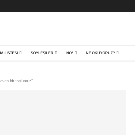
A LISTESI
SÖYLEŞILER
NO!
NE OKUYORUZ?
seven bir toplumuz”