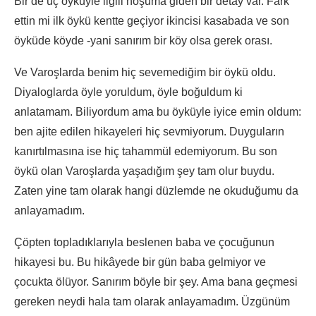
Bir de üç öyküyle ilgili hoşuma giden bir detay var. Fark
ettin mi ilk öykü kentte geçiyor ikincisi kasabada ve son
öyküde köyde -yani sanırım bir köy olsa gerek orası.
Ve Varoşlarda benim hiç sevemediğim bir öykü oldu.
Diyaloglarda öyle yoruldum, öyle boğuldum ki
anlatamam. Biliyordum ama bu öyküyle iyice emin oldum:
ben ajite edilen hikayeleri hiç sevmiyorum. Duyguların
kanırtılmasına ise hiç tahammül edemiyorum. Bu son
öykü olan Varoşlarda yaşadığım şey tam olur buydu.
Zaten yine tam olarak hangi düzlemde ne okuduğumu da
anlayamadım.
Çöpten topladıklarıyla beslenen baba ve çocuğunun
hikayesi bu. Bu hikâyede bir gün baba gelmiyor ve
çocukta ölüyor. Sanırım böyle bir şey. Ama bana geçmesi
gereken neydi hala tam olarak anlayamadım. Üzgünüm