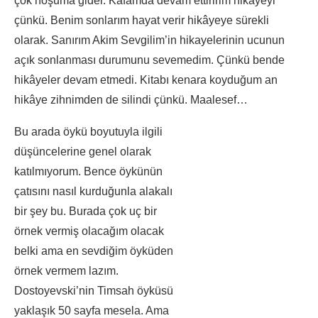
çok hoşuma gider. Kafamda devam ettiririm hikâyeyi
çünkü. Benim sonlarım hayat verir hikâyeye sürekli
olarak. Sanırım Akim Sevgilim’in hikayelerinin ucunun
açık sonlanması durumunu sevemedim. Çünkü bende
hikâyeler devam etmedi. Kitabı kenara koyduğum an
hikâye zihnimden de silindi çünkü. Maalesef…
Bu arada öykü boyutuyla ilgili
düşüncelerine genel olarak
katılmıyorum. Bence öykünün
çatısını nasıl kurduğunla alakalı
bir şey bu. Burada çok uç bir
örnek vermiş olacağım olacak
belki ama en sevdiğim öyküden
örnek vermem lazım.
Dostoyevski’nin Timsah öyküsü
yaklaşık 50 sayfa mesela. Ama