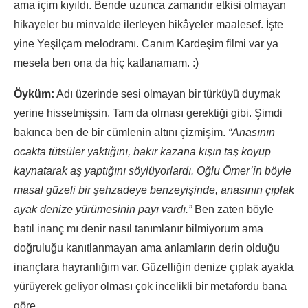
ama içim kıyıldı. Bende uzunca zamandır etkisi olmayan
hikayeler bu minvalde ilerleyen hikâyeler maalesef. İşte
yine Yeşilçam melodramı. Canım Kardeşim filmi var ya
mesela ben ona da hiç katlanamam. :)
Öyküm:
Adı üzerinde sesi olmayan bir türküyü duymak
yerine hissetmişsin. Tam da olması gerektiği gibi. Şimdi
bakınca ben de bir cümlenin altını çizmişim.
“Anasının
ocakta tütsüler yaktığını, bakır kazana kışın taş koyup
kaynatarak aş yaptığını söylüyorlardı. Oğlu Ömer’in böyle
masal güzeli bir şehzadeye benzeyişinde, anasının çıplak
ayak denize yürümesinin payı vardı.”
Ben zaten böyle
batıl inanç mı denir nasıl tanımlanır bilmiyorum ama
doğruluğu kanıtlanmayan ama anlamların derin olduğu
inançlara hayranlığım var. Güzelliğin denize çıplak ayakla
yürüyerek geliyor olması çok incelikli bir metafordu bana
göre.