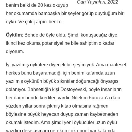
Can Yayınları, 2022
benim belki de 20 kez okuyup
her okumamda bambaşka bir şeyler görüp duyduğum bir
öykü. Ve çok çarpıcı bence.
Öyküm:
Bende de öyle oldu. Şimdi konuşacağız diye
ikinci kez okuma potansiyeline bile sahiptim o kadar
diyorum.
İyi yazılmış öykülere diyecek bir şeyim yok. Ama maalesef
herkes bunu başaramadığı için benim kafamda uzun
yazılmış öykünün büyük sıkıntılar doğuracağı önyargısı
dolanıyor. Bahsettiğin kişi Dostoyevski, böyle insanların
her daim bende kredileri vardır. Nitekim Füruzan’a da o
yüzden yıllar sonra çıkmış kitap olmasına rağmen
böylesine büyük heyecan duyup zaman kaybetmeden
okumak istedim. Ama şimdi yeni öykücüler uzun öykü
yazdım dese aşmam gereken çok engel var kafamda.