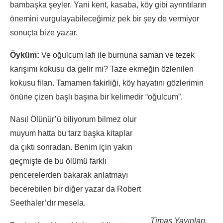
bambaşka şeyler. Yani kent, kasaba, köy gibi ayrıntıların
önemini vurgulayabileceğimiz pek bir şey de vermiyor
sonuçta bize yazar.
Öyküm:
Ve oğulcum lafı ile burnuna saman ve tezek
karışımı kokusu da gelir mi? Taze ekmeğin özlenilen
kokusu filan. Tamamen fakirliği, köy hayatını gözlerimin
önüne çizen başlı başına bir kelimedir “oğulcum”.
Nasıl Ölünür’ü biliyorum bilmez olur
muyum hatta bu tarz başka kitaplar
da çıktı sonradan. Benim için yakın
geçmişte de bu ölümü farklı
pencerelerden bakarak anlatmayı
becerebilen bir diğer yazar da Robert
Seethaler’dır mesela.
Timaş Yayınları,