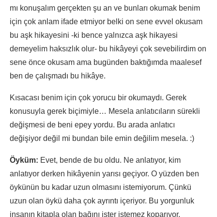
mı konuşalım gerçekten şu an ve bunları okumak benim
için çok anlam ifade etmiyor belki on sene evvel okusam
bu aşk hikayesini -ki bence yalnızca aşk hikayesi
demeyelim haksızlık olur- bu hikâyeyi çok sevebilirdim on
sene önce okusam ama bugünden baktığımda maalesef
ben de çalışmadı bu hikâye.
Kısacası benim için çok yorucu bir okumaydı. Gerek
konusuyla gerek biçimiyle… Mesela anlatıcıların sürekli
değişmesi de beni epey yordu. Bu arada anlatıcı
değişiyor değil mi bundan bile emin değilim mesela. :)
Öyküm:
Evet, bende de bu oldu. Ne anlatıyor, kim
anlatıyor derken hikâyenin yarısı geçiyor. O yüzden ben
öykünün bu kadar uzun olmasını istemiyorum. Çünkü
uzun olan öykü daha çok ayrıntı içeriyor. Bu yorgunluk
insanın kitapla olan bağını ister istemez koparıyor.