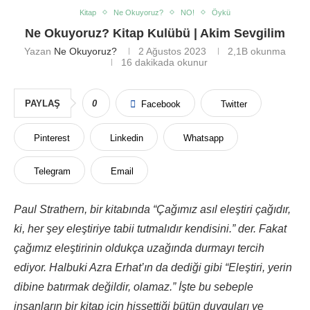
Kitap
Ne Okuyoruz?
NO!
Öykü
Ne Okuyoruz? Kitap Kulübü | Akim Sevgilim
Yazan
Ne Okuyoruz?
2 Ağustos 2023
2,1B
okunma
16 dakikada okunur
PAYLAŞ
0
Facebook
Twitter
Pinterest
Linkedin
Whatsapp
Telegram
Email
Paul Strathern, bir kitabında “Çağımız asıl eleştiri çağıdır,
ki, her şey eleştiriye tabii tutmalıdır kendisini.” der. Fakat
çağımız eleştirinin oldukça uzağında durmayı tercih
ediyor. Halbuki Azra Erhat’ın da dediği gibi “Eleştiri, yerin
dibine batırmak değildir, olamaz.” İşte bu sebeple
insanların bir kitap için hissettiği bütün duyguları ve