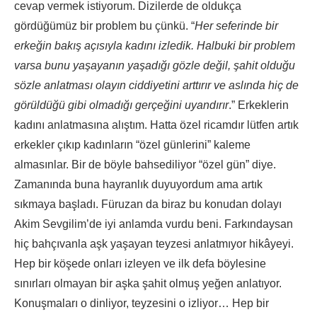
cevap vermek istiyorum. Dizilerde de oldukça
gördüğümüz bir problem bu çünkü. “
Her seferinde bir
erkeğin bakış açısıyla kadını izledik. Halbuki bir problem
varsa bunu yaşayanın yaşadığı gözle değil, şahit olduğu
sözle anlatması olayın ciddiyetini arttırır ve aslında hiç de
görüldüğü gibi olmadığı gerçeğini uyandırır
.” Erkeklerin
kadını anlatmasına alıştım. Hatta özel ricamdır lütfen artık
erkekler çıkıp kadınların “özel günlerini” kaleme
almasınlar. Bir de böyle bahsediliyor “özel gün” diye.
Zamanında buna hayranlık duyuyordum ama artık
sıkmaya başladı. Füruzan da biraz bu konudan dolayı
Akim Sevgilim’de iyi anlamda vurdu beni. Farkındaysan
hiç bahçıvanla aşk yaşayan teyzesi anlatmıyor hikâyeyi.
Hep bir köşede onları izleyen ve ilk defa böylesine
sınırları olmayan bir aşka şahit olmuş yeğen anlatıyor.
Konuşmaları o dinliyor, teyzesini o izliyor… Hep bir