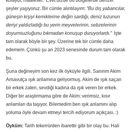
kolaydı, maalesef. Evet bizde bu bölgelerde benzer
şeyler yaşıyoruz. Bir cümle alıntılayım:
“Bu dış yabancılar,
güneşin kişiyi kemiklerine değin sardığı, deniz tuzunun
deriyi yaldızladığı bu yerin meyvelerinin, sebzelerinin
doyumsuzluğunu bıkmadan konuşup duruyorlardı.”
İşte
tam olarak böyle bir şey. Üzerine tek bir cümle daha
edemem. Çünkü şu an 2023 senesinde durum tam olarak
bu.
Şuna değineyim son kez ilk öyküyle ilgili. Sanırım Akim
Arnavutça ışık anlamına geliyormuş. Akim de ışık saçan
bir erkek zaten, sevdiği kadına da ışık veren bir erkek.
Diğer bir araştırmama göre de Akim: verimsiz, kısır
anlamları da taşıyor. Bilemedim ben ışık anlamını alıp
yoluma öyle devam etmeyi tercih ediyorum açıkçası. :)
Öyküm
:
Tarih tekerrürden ibarettir gibi bir olay bu. Hali