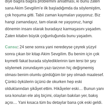
diye bağıra bağıra problemini anlatması, ki bunu zaten
sana Akim Sevgilim’e ilk başladığımda da söylemiştim,
çok hoşuma gitti. Tabii zaman kaymaları yaşıyoruz. Biz
hangi zamandayız, tam olarak ne yaşıyoruz, hangi
dönemin insanı olarak buradayız karmaşasını yaşadım.
Zaten kitabın büyük çoğunluğunda bunu yaşadım.
Cansu
:
24 sene sonra yani neredeyse çeyrek yüzyıl
sonra çıkan bir kitap Akim Sevgilim. Bu benim için çok
kıymetli fakat burada söylediklerinin tam tersi bir şey
söylemek zorundayım yazı tarzının hiç değişmemiş
olması benim olumlu gördüğüm bir şey olmadı maalesef.
Çünkü öykülerin üçünü de okurken hep eski
olduklarından şikâyet ettim. Hikâyeler eski… Bunun yanı
sıra konuları ele alış biçimi, olayları bakılan yer, bakış
açısı… Yani kısaca tüm bu detaylar bana çok eski geldi.