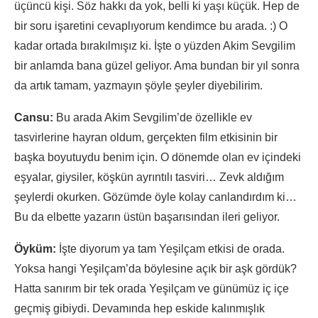
üçüncü kişi. Söz hakkı da yok, belli ki yaşı küçük. Hep de
bir soru işaretini cevaplıyorum kendimce bu arada. :) O
kadar ortada bırakılmışız ki. İşte o yüzden Akim Sevgilim
bir anlamda bana güzel geliyor. Ama bundan bir yıl sonra
da artık tamam, yazmayın şöyle şeyler diyebilirim.
Cansu:
Bu arada Akim Sevgilim’de özellikle ev
tasvirlerine hayran oldum, gerçekten film etkisinin bir
başka boyutuydu benim için. O dönemde olan ev içindeki
eşyalar, giysiler, köşkün ayrıntılı tasviri… Zevk aldığım
şeylerdi okurken. Gözümde öyle kolay canlandırdım ki…
Bu da elbette yazarın üstün başarısından ileri geliyor.
Öyküm:
İşte diyorum ya tam Yeşilçam etkisi de orada.
Yoksa hangi Yeşilçam’da böylesine açık bir aşk gördük?
Hatta sanırım bir tek orada Yeşilçam ve günümüz iç içe
geçmiş gibiydi. Devamında hep eskide kalınmışlık