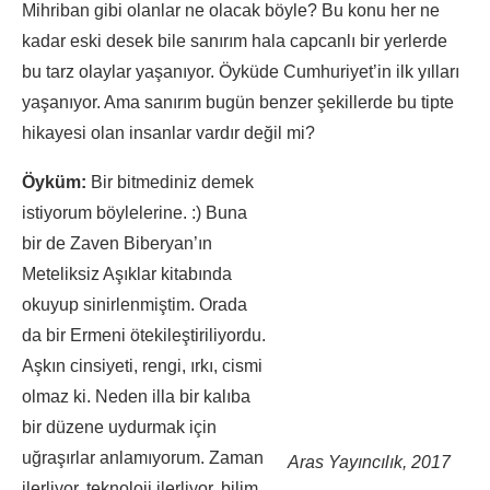
Mihriban gibi olanlar ne olacak böyle? Bu konu her ne
kadar eski desek bile sanırım hala capcanlı bir yerlerde
bu tarz olaylar yaşanıyor. Öyküde Cumhuriyet’in ilk yılları
yaşanıyor. Ama sanırım bugün benzer şekillerde bu tipte
hikayesi olan insanlar vardır değil mi?
Öyküm:
Bir bitmediniz demek
istiyorum böylelerine. :) Buna
bir de Zaven Biberyan’ın
Meteliksiz Aşıklar kitabında
okuyup sinirlenmiştim. Orada
da bir Ermeni ötekileştiriliyordu.
Aşkın cinsiyeti, rengi, ırkı, cismi
olmaz ki. Neden illa bir kalıba
bir düzene uydurmak için
uğraşırlar anlamıyorum. Zaman
Aras Yayıncılık, 2017
ilerliyor, teknoloji ilerliyor, bilim