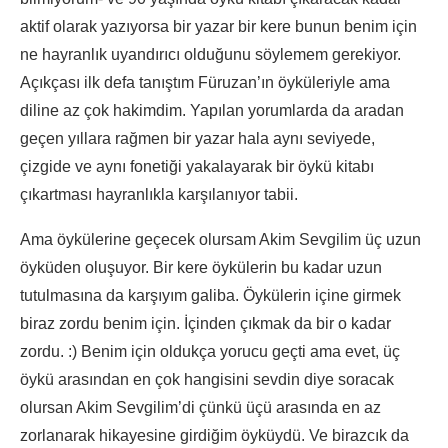
aktif olarak yazıyorsa bir yazar bir kere bunun benim için
ne hayranlık uyandırıcı olduğunu söylemem gerekiyor.
Açıkçası ilk defa tanıştım Füruzan’ın öyküleriyle ama
diline az çok hakimdim. Yapılan yorumlarda da aradan
geçen yıllara rağmen bir yazar hala aynı seviyede,
çizgide ve aynı fonetiği yakalayarak bir öykü kitabı
çıkartması hayranlıkla karşılanıyor tabii.
Ama öykülerine geçecek olursam Akim Sevgilim üç uzun
öyküden oluşuyor. Bir kere öykülerin bu kadar uzun
tutulmasına da karşıyım galiba. Öykülerin içine girmek
biraz zordu benim için. İçinden çıkmak da bir o kadar
zordu. :) Benim için oldukça yorucu geçti ama evet, üç
öykü arasından en çok hangisini sevdin diye soracak
olursan Akim Sevgilim’di çünkü üçü arasında en az
zorlanarak hikayesine girdiğim öyküydü. Ve birazcık da