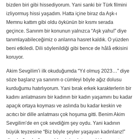
bizden biri gibi hissediyorum. Yani sanki bir Türk filmini
izliyormuş hissi yaşadım. Hatta içine biraz da Aşk-ı
Memnu kattım gibi oldu öykünün bir kısmı serada
geçince. Sanırım bir konunun yalnızca “Aşk yahu!” diye
tanımlayabileceğimiz o anlarına hasret kaldık. O yüzden
beni etkiledi. Dili söylenildiği gibi bence de hâlâ etkisini
koruyor.
Akim Sevgilim’i ilk okuduğumda “Yıl olmuş 2023…” diye
söze başlarız ya sanırım o cümleyi böyle ağız dolusu
kurduğumu hatırlıyorum. Yani bırak erkek karakterlerin bir
kadını anlatmasını bir kadının bir kadın yaşamını bu kadar
apaçık ortaya koyması ve aslında bu kadar keskin ve
acıtıcı bir dille anlatması çok hoşuma gitti. Benim Akim
Sevgilim’de en çok sevdiğim şey oydu. Yani kadının
büyük teyzesine “Biz böyle şeyler yaşayan kadınlarız!”