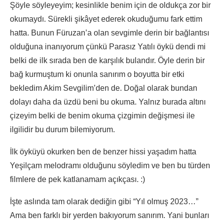
Şöyle söyleyeyim; kesinlikle benim için de oldukça zor bir
okumaydı. Sürekli şikâyet ederek okuduğumu fark ettim
hatta. Bunun Füruzan’a olan sevgimle derin bir bağlantısı
olduğuna inanıyorum çünkü Parasız Yatılı öykü dendi mi
belki de ilk sırada ben de karşılık bulandır. Öyle derin bir
bağ kurmuştum ki onunla sanırım o boyutta bir etki
bekledim Akim Sevgilim’den de. Doğal olarak bundan
dolayı daha da üzdü beni bu okuma. Yalnız burada altını
çizeyim belki de benim okuma çizgimin değişmesi ile
ilgilidir bu durum bilemiyorum.
İlk öyküyü okurken ben de benzer hissi yaşadım hatta
Yeşilçam melodramı olduğunu söyledim ve ben bu türden
filmlere de pek katlanamam açıkçası. :)
İşte aslında tam olarak dediğin gibi “Yıl olmuş 2023…”
Ama ben farklı bir yerden bakıyorum sanırım. Yani bunları