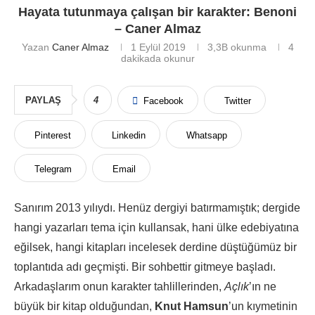
Hayata tutunmaya çalışan bir karakter: Benoni
– Caner Almaz
Yazan
Caner Almaz
1 Eylül 2019
3,3B
okunma
4
dakikada okunur
PAYLAŞ
4
Facebook
Twitter
Pinterest
Linkedin
Whatsapp
Telegram
Email
Sanırım 2013 yılıydı. Henüz dergiyi batırmamıştık; dergide
hangi yazarları tema için kullansak, hani ülke edebiyatına
eğilsek, hangi kitapları incelesek derdine düştüğümüz bir
toplantıda adı geçmişti. Bir sohbettir gitmeye başladı.
Arkadaşlarım onun karakter tahlillerinden,
Açlık
’ın ne
büyük bir kitap olduğundan,
Knut Hamsun
’un kıymetinin