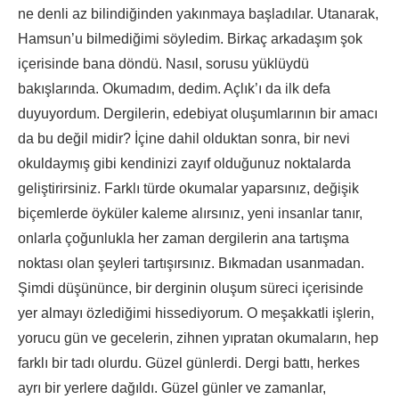
ne denli az bilindiğinden yakınmaya başladılar. Utanarak,
Hamsun’u bilmediğimi söyledim. Birkaç arkadaşım şok
içerisinde bana döndü. Nasıl, sorusu yüklüydü
bakışlarında. Okumadım, dedim. Açlık’ı da ilk defa
duyuyordum. Dergilerin, edebiyat oluşumlarının bir amacı
da bu değil midir? İçine dahil olduktan sonra, bir nevi
okuldaymış gibi kendinizi zayıf olduğunuz noktalarda
geliştirirsiniz. Farklı türde okumalar yaparsınız, değişik
biçemlerde öyküler kaleme alırsınız, yeni insanlar tanır,
onlarla çoğunlukla her zaman dergilerin ana tartışma
noktası olan şeyleri tartışırsınız. Bıkmadan usanmadan.
Şimdi düşününce, bir derginin oluşum süreci içerisinde
yer almayı özlediğimi hissediyorum. O meşakkatli işlerin,
yorucu gün ve gecelerin, zihnen yıpratan okumaların, hep
farklı bir tadı olurdu. Güzel günlerdi. Dergi battı, herkes
ayrı bir yerlere dağıldı. Güzel günler ve zamanlar,