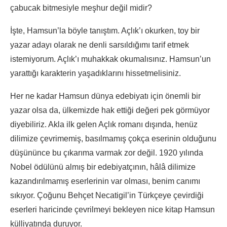
çabucak bitmesiyle meşhur değil midir?
İşte, Hamsun’la böyle tanıştım. Açlık’ı okurken, toy bir
yazar adayı olarak ne denli sarsıldığımı tarif etmek
istemiyorum. Açlık’ı muhakkak okumalısınız. Hamsun’un
yarattığı karakterin yaşadıklarını hissetmelisiniz.
Her ne kadar Hamsun dünya edebiyatı için önemli bir
yazar olsa da, ülkemizde hak ettiği değeri pek görmüyor
diyebiliriz. Akla ilk gelen Açlık romanı dışında, henüz
dilimize çevrimemiş, basılmamış çokça eserinin olduğunu
düşününce bu çıkarıma varmak zor değil. 1920 yılında
Nobel ödülünü almış bir edebiyatçının, hâlâ dilimize
kazandırılmamış eserlerinin var olması, benim canımı
sıkıyor. Çoğunu Behçet Necatigil’in Türkçeye çevirdiği
eserleri haricinde çevrilmeyi bekleyen nice kitap Hamsun
külliyatında duruyor.