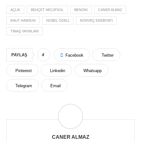
AÇLIK
BEHÇET NECATIGIL
BENONI
CANER ALMAZ
KNUT HAMSUN
NOBEL ÖDELI
NORVEÇ EDEBIYATI
TIMAŞ YAYINLARI
PAYLAŞ
4
Facebook
Twitter
Pinterest
Linkedin
Whatsapp
Telegram
Email
CANER ALMAZ