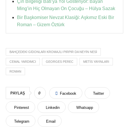
Çin Bilgeliği Batı’ya Yol Gösteriyor: Bayan
Ming’in Hiç Olmayan On Çocuğu – Hülya Sazak
Bir Başkomiser Nevzat Klasiği: Aşkımız Eski Bir
Roman – Gizem Öztürk
BAHÇEDEKI GIDONLARI KROMAJLI PIRPIR DA NEYIN NESI
CEMAL YARDIMCI
GEORGES PEREC
METIS YAYINLARI
ROMAN
PAYLAŞ
0
Facebook
Twitter
Pinterest
Linkedin
Whatsapp
Telegram
Email