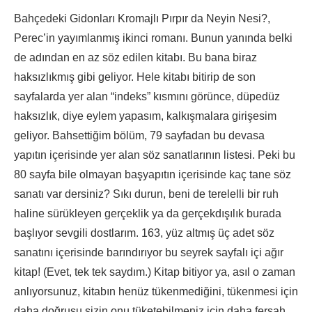
Bahçedeki Gidonları Kromajlı Pırpır da Neyin Nesi?,
Perec’in yayımlanmış ikinci romanı. Bunun yanında belki
de adından en az söz edilen kitabı. Bu bana biraz
haksızlıkmış gibi geliyor. Hele kitabı bitirip de son
sayfalarda yer alan “indeks” kısmını görünce, düpedüz
haksızlık, diye eylem yapasım, kalkışmalara girişesim
geliyor. Bahsettiğim bölüm, 79 sayfadan bu devasa
yapıtın içerisinde yer alan söz sanatlarının listesi. Peki bu
80 sayfa bile olmayan başyapıtın içerisinde kaç tane söz
sanatı var dersiniz? Sıkı durun, beni de terelelli bir ruh
haline sürükleyen gerçeklik ya da gerçekdışılık burada
başlıyor sevgili dostlarım. 163, yüz altmış üç adet söz
sanatını içerisinde barındırıyor bu seyrek sayfalı içi ağır
kitap! (Evet, tek tek saydım.) Kitap bitiyor ya, asıl o zaman
anlıyorsunuz, kitabın henüz tükenmediğini, tükenmesi için
daha doğrusu sizin onu tüketebilmeniz için daha fersah