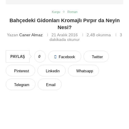
Kurgu
Roman
Bahçedeki Gidonları Kromajlı Pırpır da Neyin
Nesi?
Yazan
Caner Almaz
21 Aralık 2016
2,4B
okunma
3
dakikada okunur
PAYLAŞ
0
Facebook
Twitter
Pinterest
Linkedin
Whatsapp
Telegram
Email