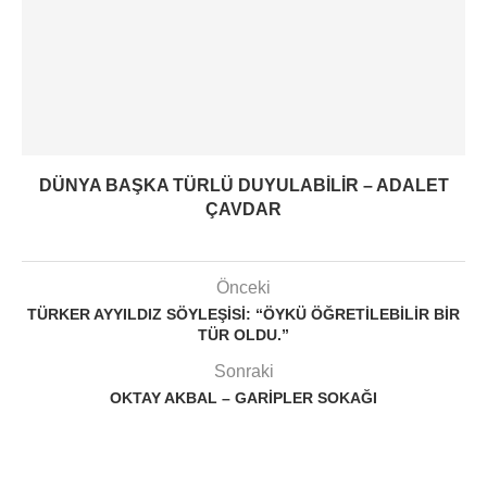
DÜNYA BAŞKA TÜRLÜ DUYULABILIR – ADALET
ÇAVDAR
Önceki
TÜRKER AYYILDIZ SÖYLEŞISI: “ÖYKÜ ÖĞRETILEBILIR BIR
TÜR OLDU.”
Sonraki
OKTAY AKBAL – GARIPLER SOKAĞI