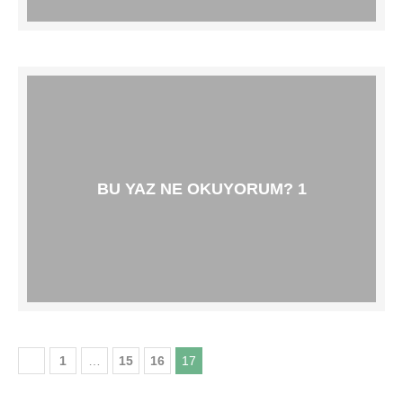
BU YAZ NE OKUYORUM? 1
1
…
15
16
17