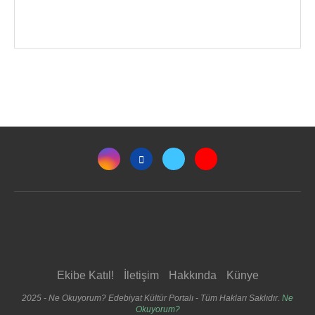
Ekibe Katıl!
İletişim
Hakkında
Künye
2025 - Ne Okuyorum? Edebiyat Kültür Portalı - Tüm Hakları Saklıdır.
Ne
Okuyorum?