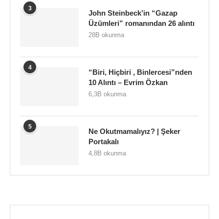
3
John Steinbeck’in “Gazap
Üzümleri” romanından 26 alıntı
28B okunma
4
“Biri, Hiçbiri , Binlercesi”nden
10 Alıntı – Evrim Özkan
6,3B okunma
5
Ne Okutmamalıyız? | Şeker
Portakalı
4,8B okunma