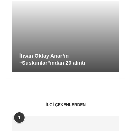
İhsan Oktay Anar’ın
“Suskunlar”ından 20 alıntı
İLGI ÇEKENLERDEN
1