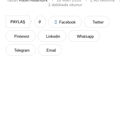
Yazan
Rasih Aslantürk
18 Mart 2016
2,4B
okunma
1 dakikada okunur
PAYLAŞ
0
Facebook
Twitter
Pinterest
Linkedin
Whatsapp
Telegram
Email