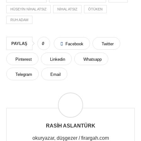
HÜSEYIN NIHAL ATSIZ
NIHAL ATSIZ
ÖTÜKEN
RUH ADAM
PAYLAŞ
0
Facebook
Twitter
Pinterest
Linkedin
Whatsapp
Telegram
Email
RASIH ASLANTÜRK
okuryazar, düşgezer / firargah.com