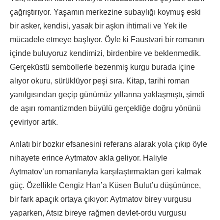
çağrıştırıyor. Yaşamın merkezine subaylığı koymuş eski
bir asker, kendisi, yasak bir aşkın ihtimali ve Yek ile
mücadele etmeye başlıyor. Öyle ki Faustvari bir romanın
içinde buluyoruz kendimizi, birdenbire ve beklenmedik.
Gerçeküstü sembollerle bezenmiş kurgu burada içine
alıyor okuru, sürüklüyor peşi sıra. Kitap, tarihi roman
yanılgısından geçip günümüz yıllarına yaklaşmıştı, şimdi
de aşırı romantizmden büyülü gerçekliğe doğru yönünü
çeviriyor artık.
Anlatı bir bozkır efsanesini referans alarak yola çıkıp öyle
nihayete erince Aytmatov akla geliyor. Haliyle
Aytmatov’un romanlarıyla karşılaştırmaktan geri kalmak
güç. Özellikle Cengiz Han’a Küsen Bulut’u düşününce,
bir fark apaçık ortaya çıkıyor: Aytmatov birey vurgusu
yaparken, Atsız bireye rağmen devlet-ordu vurgusu