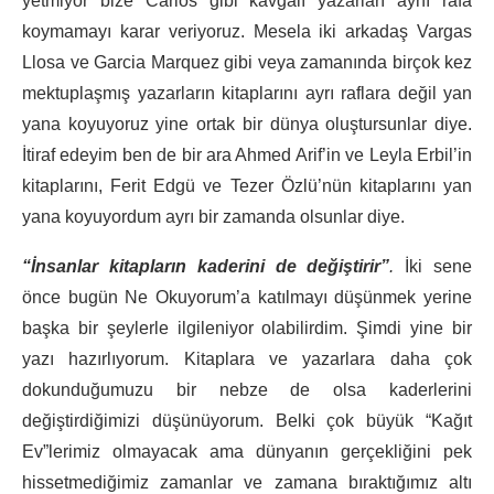
yetmiyor bize Carlos gibi kavgalı yazarları aynı rafa
koymamayı karar veriyoruz. Mesela iki arkadaş Vargas
Llosa ve Garcia Marquez gibi veya zamanında birçok kez
mektuplaşmış yazarların kitaplarını ayrı raflara değil yan
yana koyuyoruz yine ortak bir dünya oluştursunlar diye.
İtiraf edeyim ben de bir ara Ahmed Arif’in ve Leyla Erbil’in
kitaplarını, Ferit Edgü ve Tezer Özlü’nün kitaplarını yan
yana koyuyordum ayrı bir zamanda olsunlar diye.
“İnsanlar kitapların kaderini de değiştirir”
.
İki sene
önce bugün Ne Okuyorum’a katılmayı düşünmek yerine
başka bir şeylerle ilgileniyor olabilirdim. Şimdi yine bir
yazı hazırlıyorum. Kitaplara ve yazarlara daha çok
dokunduğumuzu bir nebze de olsa kaderlerini
değiştirdiğimizi düşünüyorum. Belki çok büyük “Kağıt
Ev”lerimiz olmayacak ama dünyanın gerçekliğini pek
hissetmediğimiz zamanlar ve zamana bıraktığımız altı