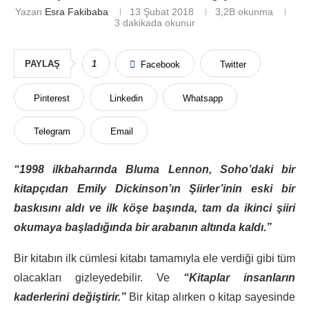
Yazan
Esra Fakibaba
13 Şubat 2018
3,2B
okunma
3 dakikada okunur
PAYLAŞ
1
Facebook
Twitter
Pinterest
Linkedin
Whatsapp
Telegram
Email
“1998 ilkbaharında Bluma Lennon, Soho’daki bir
kitapçıdan Emily Dickinson’ın Şiirler’inin eski bir
baskısını aldı ve ilk köşe başında, tam da ikinci şiiri
okumaya başladığında bir arabanın altında kaldı.”
Bir kitabın ilk cümlesi kitabı tamamıyla ele verdiği gibi tüm
olacakları gizleyedebilir. Ve
“Kitaplar insanların
kaderlerini değiştirir.”
Bir kitap alırken o kitap sayesinde