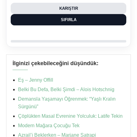
KARIŞTIR
SIFIRLA
İlginizi çekebileceğini düşündük:
Eş – Jenny Offill
Belki Bu Defa, Belki Şimdi – Alois Hotschnig
Demansla Yaşamayı Öğrenmek: “Yaşlı Kralın
Sürgünü”
Çöplükten Masal Evrenine Yolculuk: Latife Tekin
Modern Mağara Çocuğu Tek
Azrail’i Beklerken – Marjane Satrapi