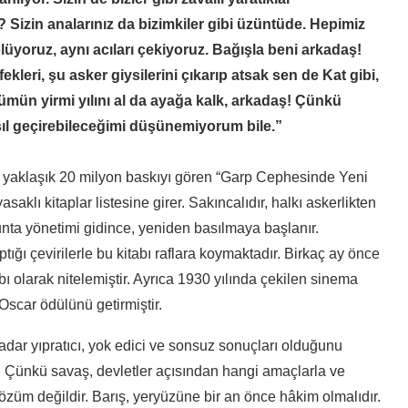
 Sizin analarınız da bizimkiler gibi üzüntüde. Hepimiz
üyoruz, aynı acıları çekiyoruz. Bağışla beni arkadaş!
eri, şu asker giysilerini çıkarıp atsak sen de Kat gibi,
mün yirmi yılını al da ayağa kalk, arkadaş! Çünkü
l geçirebileceğimi düşünemiyorum bile.”
da yaklaşık 20 milyon baskıyı gören “Garp Cephesinde Yeni
klı kitaplar listesine girer. Sakıncalıdır, halkı askerlikten
unta yönetimi gidince, yeniden basılmaya başlanır.
ığı çevirilerle bu kitabı raflara koymaktadır. Birkaç ay önce
abı olarak nitelemiştir. Ayrıca 1930 yılında çekilen sinema
Oscar ödülünü getirmiştir.
adar yıpratıcı, yok edici ve sonsuz sonuçları olduğunu
m. Çünkü savaş, devletler açısından hangi amaçlarla ve
r çözüm değildir. Barış, yeryüzüne bir an önce hâkim olmalıdır.