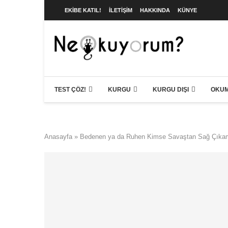
EKIBE KATIL!
İLETIŞIM
HAKKINDA
KÜNYE
TEST ÇÖZ!
KURGU
KURGU DIŞI
OKUM
Anasayfa
»
Bedenen ya da Ruhen Kimse Savaştan Sağ Çıka