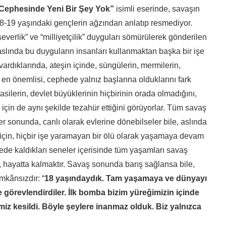
Cephesinde Yeni Bir Şey Yok”
isimli eserinde, savaşın
18-19 yaşındaki gençlerin ağzından anlatıp resmediyor.
everlik” ve “milliyetçilik” duyguları sömürülerek gönderilen
slında bu duyguların insanları kullanmaktan başka bir işe
ardıklarında, ateşin içinde, süngülerin, mermilerin,
e en önemlisi, cephede yalnız başlarına olduklarını fark
silerin, devlet büyüklerinin hiçbirinin orada olmadığını,
için de aynı şekilde tezahür ettiğini görüyorlar. Tüm savaş
er sonunda, canlı olarak evlerine dönebilseler bile, aslında
ı için, hiçbir işe yaramayan bir ölü olarak yaşamaya devam
de kaldıkları seneler içerisinde tüm yaşamları savaş
, hayatta kalmaktır. Savaş sonunda barış sağlansa bile,
mkânsızdır: “
18 yaşındaydık. Tam yaşamaya ve dünyayı
 görevlendirdiler. İlk bomba bizim yüreğimizin içinde
imiz kesildi. Böyle şeylere inanmaz olduk. Biz yalnızca