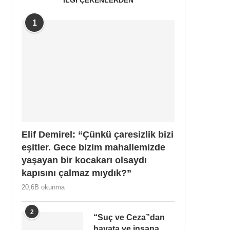
1
Elif Demirel: “Çünkü çaresizlik bizi
eşitler. Gece bizim mahallemizde
yaşayan bir kocakarı olsaydı
kapısını çalmaz mıydık?”
20,6B okunma
2
“Suç ve Ceza”dan
hayata ve insana