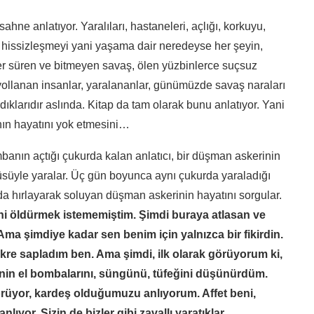
ahne anlatıyor. Yaralıları, hastaneleri, açlığı, korkuyu,
yı, hissizleşmeyi yani yaşama dair neredeyse her şeyin,
ler süren ve bitmeyen savaş, ölen yüzbinlerce suçsuz
yollanan insanlar, yaralananlar, günümüzde savaş naraları
dıklarıdır aslında. Kitap da tam olarak bunu anlatıyor. Yani
anın hayatını yok etmesini…
anın açtığı çukurda kalan anlatıcı, bir düşman askerinin
süyle yaralar. Üç gün boyunca aynı çukurda yaraladığı
nda hırlayarak soluyan düşman askerinin hayatını sorgular.
i öldürmek istememiştim. Şimdi buraya atlasan ve
ma şimdiye kadar sen benim için yalnızca bir fikirdin.
ikre sapladım ben. Ama şimdi, ilk olarak görüyorum ki,
nin el bombalarını, süngünü, tüfeğini düşünürdüm.
rüyor, kardeş olduğumuzu anlıyorum. Affet beni,
lıyor. Sizin de bizler gibi zavallı yaratıklar