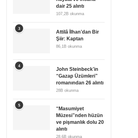
dair 25 alıntı
107,2B okunma
3
Attilâ İlhan’dan Bir
Şiir: Kaptan
86,1B okunma
4
John Steinbeck’in
“Gazap Üzümleri”
romanından 26 alıntı
28B okunma
5
“Masumiyet
Müzesi”nden hüzün
ve pişmanlık dolu 20
alıntı
28,6B okunma