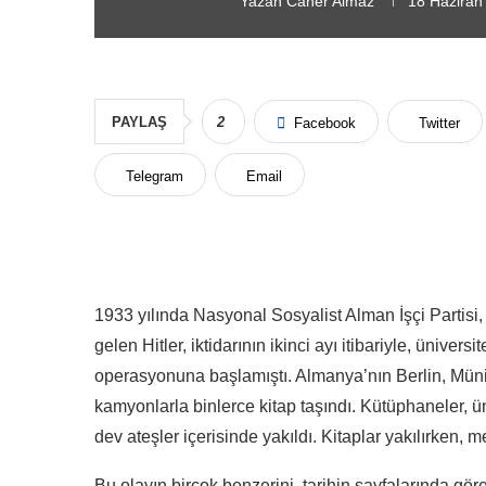
Yazan
Caner Almaz
18 Haziran
PAYLAŞ
2
Facebook
Twitter
Telegram
Email
1933 yılında Nasyonal Sosyalist Alman İşçi Partisi,
gelen Hitler, iktidarının ikinci ayı itibariyle, üniver
operasyonuna başlamıştı. Almanya’nın Berlin, Münih
kamyonlarla binlerce kitap taşındı. Kütüphaneler, ün
dev ateşler içerisinde yakıldı. Kitaplar yakılırken, m
Bu olayın birçok benzerini, tarihin sayfalarında göreb