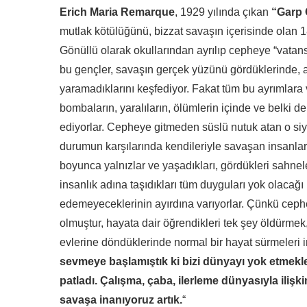
Erich Maria Remarque
, 1929 yılında çıkan
“Garp 
mutlak kötülüğünü, bizzat savaşın içerisinde olan 
Gönüllü olarak okullarından ayrılıp cepheye “vatans
bu gençler, savaşın gerçek yüzünü gördüklerinde, a
yaramadıklarını keşfediyor. Fakat tüm bu ayrımlara v
bombaların, yaralıların, ölümlerin içinde ve belki d
ediyorlar. Cepheye gitmeden süslü nutuk atan o siya
durumun karşılarında kendileriyle savaşan insanlar 
boyunca yalnızlar ve yaşadıkları, gördükleri sahnel
insanlık adına taşıdıkları tüm duyguları yok olacağ
edemeyeceklerinin ayırdına varıyorlar. Çünkü cephe
olmuştur, hayata dair öğrendikleri tek şey öldürmek
evlerine döndüklerinde normal bir hayat sürmeleri i
sevmeye başlamıştık ki bizi dünyayı yok etmekle
patladı. Çalışma, çaba, ilerleme dünyasıyla ilişk
savaşa inanıyoruz artık.
“