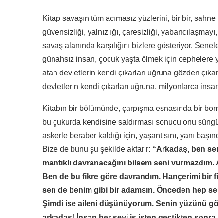
Kitap savaşın tüm acımasız yüzlerini, bir bir, sahne s
güvensizliği, yalnızlığı, çaresizliği, yabancılaşma
savaş alanında karşılığını bizlere gösteriyor. Sene
günahsız insan, çocuk yaşta ölmek için cephelere 
atan devletlerin kendi çıkarları uğruna gözden çıkar
devletlerin kendi çıkarları uğruna, milyonlarca ins
Kitabın bir bölümünde, çarpışma esnasında bir bomb
bu çukurda kendisine saldırması sonucu onu süngü
askerle beraber kaldığı için, yaşantısını, yanı başı
Bize de bunu şu şekilde aktarır:
“Arkadaş, ben sen
mantıklı davranacağını bilsem seni vurmazdım. A
Ben de bu fikre göre davrandım. Hançerimi bir f
sen de benim gibi bir adamsın. Önceden hep se
Şimdi ise aileni düşünüyorum. Senin yüzünü gö
arkadaş! İnsan her şeyi iş işten geçtikten sonra an