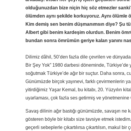
olduğunuzdan bize niçin hiç söz etmezler sanki?
ölümden aynı şekilde korkuyoruz. Aynı ölümle öl
Kim demiş sen benim düşmanımsın diye? Şu tüfekl
Albert gibi benim kardeşim olurdun. Benim ömrü
bundan sonra ömrümün geriye kalan yanını nası
Dilimiz dâhil, 50’den fazla dile çevrilen ve dünya
Bir Şey Yok” 1980 darbesi döneminde, Türkiye’de yasa
soğutmak Türkiye’de ağır bir suçtur. Daha sonra, c
Günümüzde birçok yayınevi, farklı çevirmenlerin yapt
yitirdiğimiz Yaşar Kemal, bu kitabı, 20. Yüzyılın kit
uyarlaması, çok fazla ses getirmiş ve yönetmenine 
Savaş dilinin ağır bastığı günümüzde, savaşın ne k
gösteren böyle bir kitabı size tavsiye etmek istedi
geçerli sebeplerle çıkartılırsa çıkartılsın, makul bi