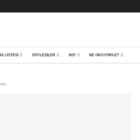
A LISTESI
SÖYLEŞILER
NO!
NE OKUYORUZ?
maz