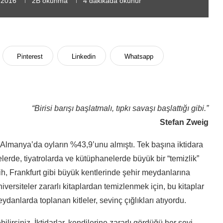
 2016
2B
okunma
4 dakikada okunur
Pinterest
Linkedin
Whatsapp
“Birisi barışı başlatmalı, tıpkı savaşı başlattığı gibi.”
Stefan Zweig
 Almanya’da oyların %43,9’unu almıştı. Tek başına iktidara
sitelerde, tiyatrolarda ve kütüphanelerde büyük bir “temizlik”
, Frankfurt gibi büyük kentlerinde şehir meydanlarına
iversiteler zararlı kitaplardan temizlenmek için, bu kitaplar
eydanlarda toplanan kitleler, sevinç çığlıkları atıyordu.
ilirsiniz. İktidarlar, kendilerine zararlı gördüğü her şeyi,