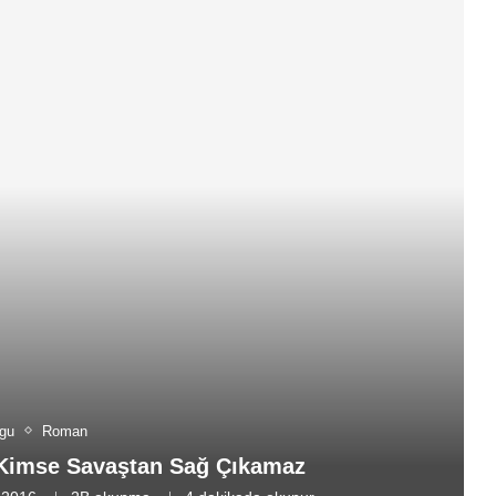
gu
Roman
Kimse Savaştan Sağ Çıkamaz