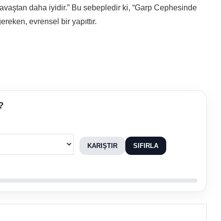
 savaştan daha iyidir.” Bu sebepledir ki, “Garp Cephesinde
reken, evrensel bir yapıttır.
?
KARIŞTIR
SIFIRLA