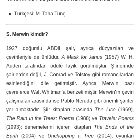
Türkçesi: M. Taha Tunç
S. Merwin kimdir?
1927 doğumlu ABDli şair, ayrıca düzyazıları ve
çevirileriyle de ünlüdür.
A Mask for Janus
(1957) W. H.
Auden tarafından ödüle layık görülmüştür. Şiirlerinde
şairlerden değil, J. Conrad ve Tolstoy gibi romancılardan
esinlendiğini dile getirmiştir. Ayrıca Merwin bazı
çevrelerce Walt Whitman’a benzetilmiştir. Merwin’in çeviri
çalışmaları arasında ise Pablo Neruda gibi önemli şairler
yer almaktadır. Şiir kitapları arasında
The Lice
(1969),
The Rain in the Trees: Poems
(1988) ve
Travels: Poems
(1993); denemelerini içeren kitapları
The Ends of the
Earth
(2004) ve
Unchopping a Tree
(2014); oyunları