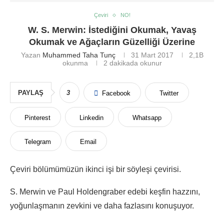
Çeviri
NO!
W. S. Merwin: İstediğini Okumak, Yavaş
Okumak ve Ağaçların Güzelliği Üzerine
Yazan
Muhammed Taha Tunç
31 Mart 2017
2,1B
okunma
2 dakikada okunur
PAYLAŞ
3
Facebook
Twitter
Pinterest
Linkedin
Whatsapp
Telegram
Email
Çeviri bölümümüzün ikinci işi bir söyleşi çevirisi.
S. Merwin ve Paul Holdengraber edebi keşfin hazzını,
yoğunlaşmanın zevkini ve daha fazlasını konuşuyor.