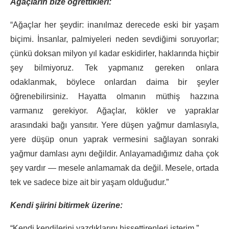
Ağaçların bize öğrettikleri:
“Ağaçlar her şeydir: inanılmaz derecede eski bir yaşam
biçimi. İnsanlar, palmiyeleri neden sevdiğimi soruyorlar;
çünkü doksan milyon yıl kadar eskidirler, haklarında hiçbir
şey bilmiyoruz. Tek yapmanız gereken onlara
odaklanmak, böylece onlardan daima bir şeyler
öğrenebilirsiniz. Hayatta olmanın müthiş hazzına
varmanız gerekiyor. Ağaçlar, kökler ve yapraklar
arasındaki bağı yansıtır. Yere düşen yağmur damlasıyla,
yere düşüp onun yaprak vermesini sağlayan sonraki
yağmur damlası aynı değildir. Anlayamadığımız daha çok
şey vardır — mesele anlamamak da değil. Mesele, ortada
tek ve sadece bize ait bir yaşam olduğudur.”
Kendi şiirini bitirmek üzerine:
“Kendi kendilerini yazdıklarını hissettirenleri isterim.”