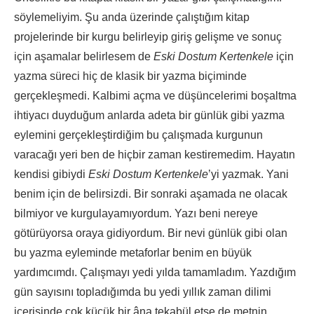
söylemeliyim. Şu anda üzerinde çalıştığım kitap
projelerinde bir kurgu belirleyip giriş gelişme ve sonuç
için aşamalar belirlesem de
Eski Dostum Kertenkele
için
yazma süreci hiç de klasik bir yazma biçiminde
gerçekleşmedi. Kalbimi açma ve düşüncelerimi boşaltma
ihtiyacı duyduğum anlarda adeta bir günlük gibi yazma
eylemini gerçekleştirdiğim bu çalışmada kurgunun
varacağı yeri ben de hiçbir zaman kestiremedim. Hayatın
kendisi gibiydi
Eski Dostum Kertenkele
’yi yazmak. Yani
benim için de belirsizdi. Bir sonraki aşamada ne olacak
bilmiyor ve kurgulayamıyordum. Yazı beni nereye
götürüyorsa oraya gidiyordum. Bir nevi günlük gibi olan
bu yazma eyleminde metaforlar benim en büyük
yardımcımdı. Çalışmayı yedi yılda tamamladım. Yazdığım
gün sayısını topladığımda bu yedi yıllık zaman dilimi
içerisinde çok küçük bir âna tekabül etse de metnin