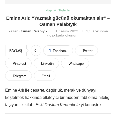
Kitap
Söyleşiler
Emine Arlı: “Yazmak gücünü okumaktan alır” –
Osman Palabıyık
Yazan
Osman Palabıyık
1 Kasım 2022
2,5B
okunma
7 dakikada okunur
PAYLAŞ
0
Facebook
Twitter
Pinterest
Linkedin
Whatsapp
Telegram
Email
Emine Arlı ile cesaret, özgürlük, merak ve dünyayı
keşfetmek hakkında etkileyici bir modern fabl olma niteliği
taşıyan ilk kitabı
Eski Dostum Kertenkele
‘yi konuştuk…