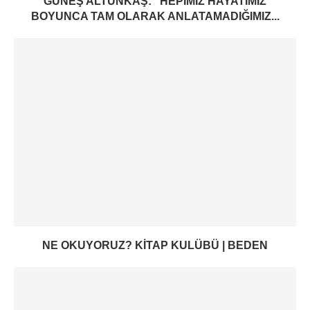
GÜNEŞ ALTUNKAŞ: “HEPIMIZ HAYATIMIZ
BOYUNCA TAM OLARAK ANLATAMADIĞIMIZ...
NE OKUYORUZ? KITAP KULÜBÜ | BEDEN