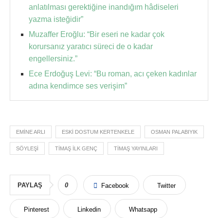
anlatılması gerektiğine inandığım hâdiseleri
yazma isteğidir”
Muzaffer Eroğlu: “Bir eseri ne kadar çok
korursanız yaratıcı süreci de o kadar
engellersiniz.”
Ece Erdoğuş Levi: “Bu roman, acı çeken kadınlar
adına kendimce ses verişim”
EMINE ARLI
ESKI DOSTUM KERTENKELE
OSMAN PALABIYIK
SÖYLEŞI
TIMAŞ İLK GENÇ
TIMAŞ YAYINLARI
PAYLAŞ
0
Facebook
Twitter
Pinterest
Linkedin
Whatsapp