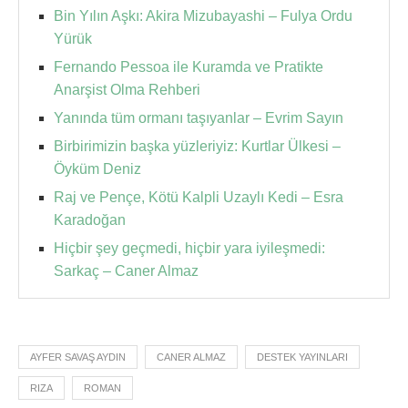
Bin Yılın Aşkı: Akira Mizubayashi – Fulya Ordu
Yürük
Fernando Pessoa ile Kuramda ve Pratikte
Anarşist Olma Rehberi
Yanında tüm ormanı taşıyanlar – Evrim Sayın
Birbirimizin başka yüzleriyiz: Kurtlar Ülkesi –
Öyküm Deniz
Raj ve Pençe, Kötü Kalpli Uzaylı Kedi – Esra
Karadoğan
Hiçbir şey geçmedi, hiçbir yara iyileşmedi:
Sarkaç – Caner Almaz
AYFER SAVAŞ AYDIN
CANER ALMAZ
DESTEK YAYINLARI
RIZA
ROMAN