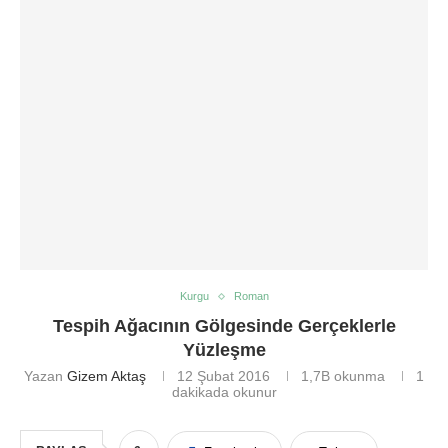
Kurgu
Roman
Tespih Ağacının Gölgesinde Gerçeklerle
Yüzleşme
Yazan
Gizem Aktaş
12 Şubat 2016
1,7B
okunma
1
dakikada okunur