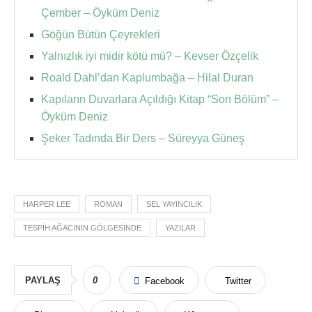
Çember – Öyküm Deniz
Göğün Bütün Çeyrekleri
Yalnızlık iyi midir kötü mü? – Kevser Özçelik
Roald Dahl’dan Kaplumbağa – Hilal Duran
Kapıların Duvarlara Açıldığı Kitap “Son Bölüm” –
Öyküm Deniz
Şeker Tadında Bir Ders – Süreyya Güneş
HARPER LEE
ROMAN
SEL YAYINCILIK
TESPIH AĞACININ GÖLGESINDE
YAZILAR
PAYLAŞ
0
Facebook
Twitter